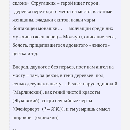
склоне» Стругацких – герой ищет город,
деревья переходят с места на место, властные
женщины, владыки скитов, навьи чары
болтающей монашки… молчащий среди них
мужчина (ясен перец – Молчун), описание леса,
болота, прицепившегося ядовитого «живого»
цветка и т.д.
Вперед, двуногое без перьев, поет нам ангел на
мосту – там, за рекой, в тени деревьев, под
сенью девушек в цвету… Белеет парус одинокий
(Марлинский), как гений чистой красоты
(Жуковский), сотри случайные черты
(Флейерверт (? –
И.К.
)), и ты узыришь смысл
широкий (одинокий)