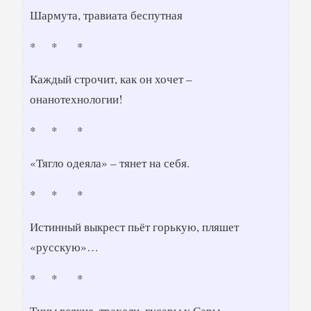
Шармута, травиата беспутная
* * *
Каждый строчит, как он хочет –
онанотехнологии!
* * *
«Тягло одеяла» – тянет на себя.
* * *
Истинный выкрест пьёт горькую, пляшет
«русскую»…
* * *
Тины всякие, трахели, гусары у Сары…