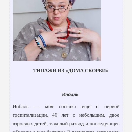
Т
ИПАЖИ ИЗ «ДОМА СКОРБИ»
И
н
б
а
л
ь
Инбаль — моя соседка еще с первой
госпитализации. 40 лет с небольшим, двое
взрослых детей, тяжелый развод и последующее
общение с уже бывшим. В результате депрессия.