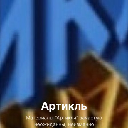
Артикль
Материалы "Артикля" зачастую
неожиданны, неизменно