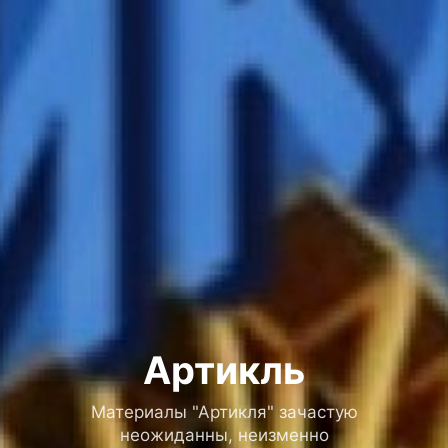
Артикль
Материалы "Артикля" зачастую
неожиданны, неизменно