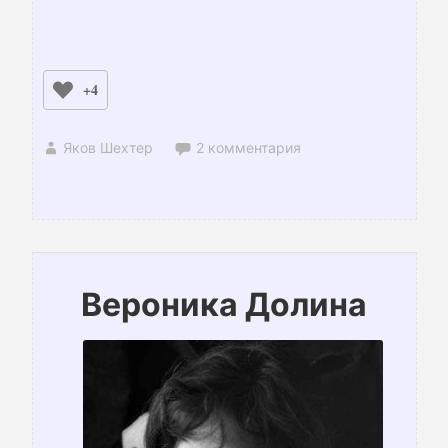
+4
Яков Шехтер
2 комментария
Вероника Долина