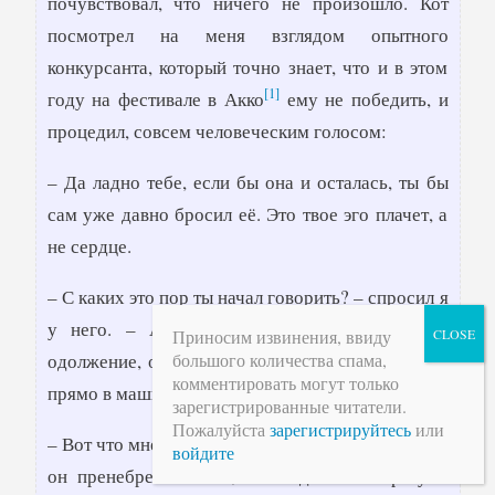
почувствовал, что ничего не произошло. Кот
посмотрел на меня взглядом опытного
конкурсанта, который точно знает, что и в этом
[1]
году на фестивале в Акко
ему не победить, и
процедил, совсем человеческим голосом:
– Да ладно тебе, если бы она и осталась, ты бы
сам уже давно бросил её. Это твое эго плачет, а
не сердце.
– С каких это пор ты начал говорить? – спросил я
у него. – А если уж говоришь, то сделай
Приносим извинения, ввиду
одолжение, объясни, чего это ты вдруг наделал
большого количества спама,
комментировать могут только
прямо в машине?
зарегистрированные читатели.
Пожалуйста
зарегистрируйтесь
или
– Вот что мне в тебе нравится, Алекс, – процедил
войдите
он пренебрежительно, – всегда-то ты сразу о