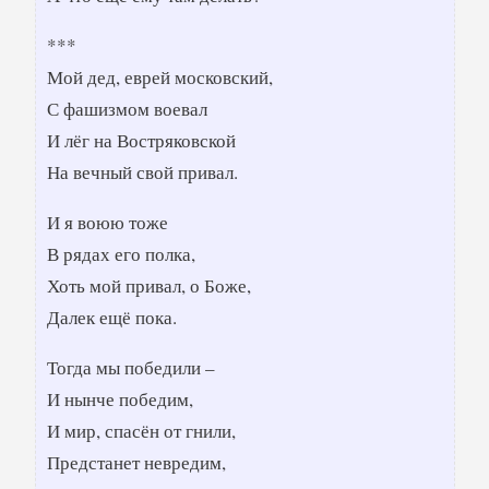
***
Мой дед, еврей московский,
С фашизмом воевал
И лёг на Востряковской
На вечный свой привал.
И я воюю тоже
В рядах его полка,
Хоть мой привал, о Боже,
Далек ещё пока.
Тогда мы победили –
И нынче победим,
И мир, спасён от гнили,
Предстанет невредим,