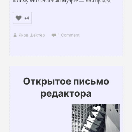
потому что Себастьян Муэрте — мой прадед.
+4
Яков Шехтер
1 Comment
Открытое письмо
редактора