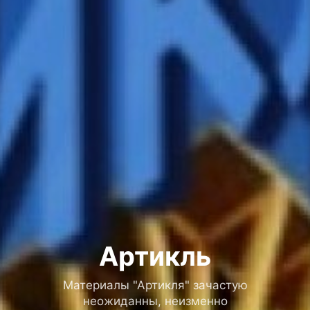
Артикль
Материалы "Артикля" зачастую
неожиданны, неизменно