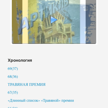
Хронология
69(37)
68(36)
ТРАВЯНАЯ ПРЕМИЯ
67(35)
«Длинный список» «Травяной» премии