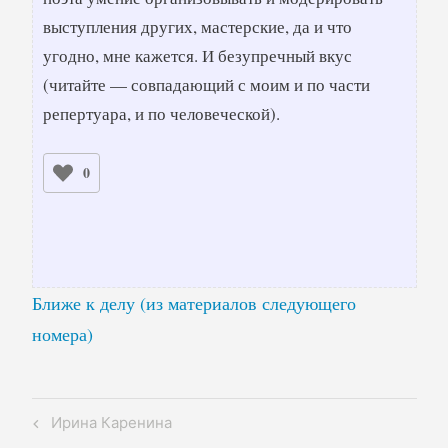
выступления других, мастерские, да и что
угодно, мне кажется. И безупречный вкус
(читайте — совпадающий с моим и по части
репертуара, и по человеческой).
0
Ближе к делу (из материалов следующего
номера)
Навигация
Previous
Ирина Каренина
по
Post