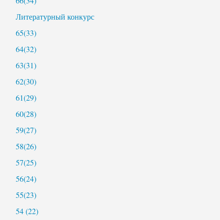
66(34)
Литературный конкурс
65(33)
64(32)
63(31)
62(30)
61(29)
60(28)
59(27)
58(26)
57(25)
56(24)
55(23)
54 (22)