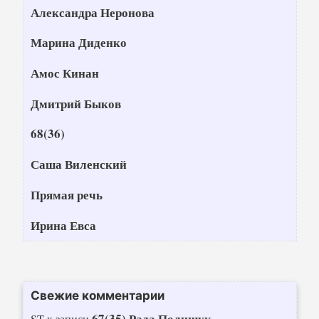
Александра Неронова
Марина Диденко
Амос Кинан
Дмитрий Быков
68(36)
Саша Виленский
Прямая речь
Ирина Евса
Свежие комментарии
67(35) Рада Полищук
ST
к записи