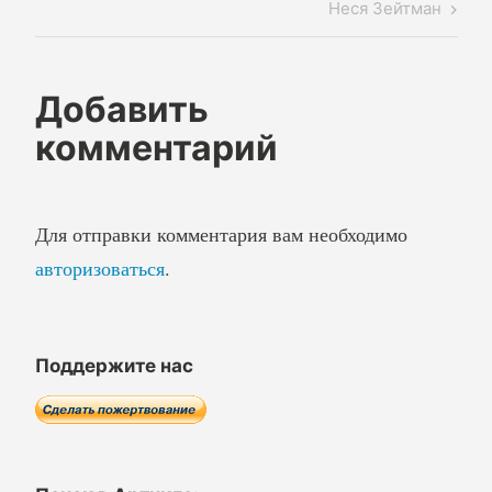
Next
Неся Зейтман
записям
Post
Добавить
комментарий
Для отправки комментария вам необходимо
авторизоваться
.
Поддержите нас