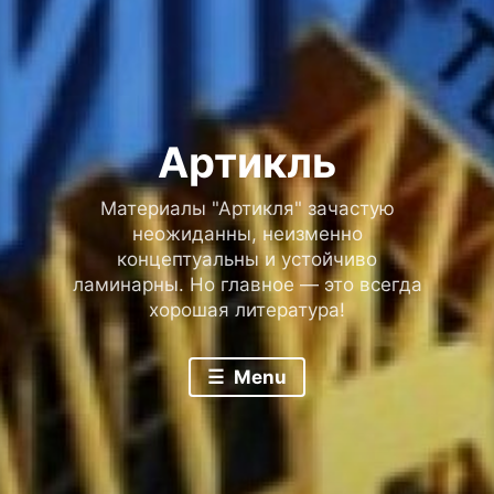
Артикль
Материалы "Артикля" зачастую
неожиданны, неизменно
концептуальны и устойчиво
ламинарны. Но главное — это всегда
хорошая литература!
Menu