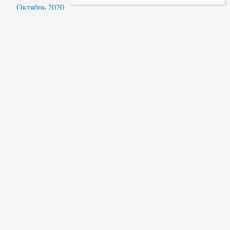
Октябрь 2020
Сентябрь 2020
Август 2020
Июль 2020
Июнь 2020
Май 2020
Апрель 2020
Март 2020
Февраль 2020
Январь 2020
Декабрь 2019
Ноябрь 2019
Октябрь 2019
Август 2019