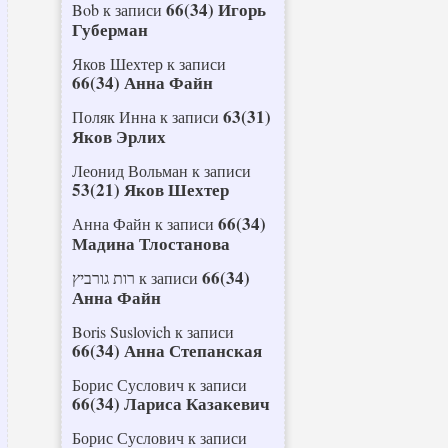
66(34) Игорь
Bob
к записи
Губерман
Яков Шехтер
к записи
66(34) Анна Файн
63(31)
Поляк Инна
к записи
Яков Эрлих
Леонид Вольман
к записи
53(21) Яков Шехтер
66(34)
Анна Файн
к записи
Мадина Тлостанова
66(34)
רות גורביץ
к записи
Анна Файн
Boris Suslovich
к записи
66(34) Анна Степанская
Борис Суслович
к записи
66(34) Лариса Казакевич
Борис Суслович
к записи