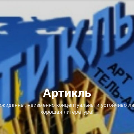
Артикль
ожиданны, неизменно концептуальны и устойчиво ла
хорошая литература!