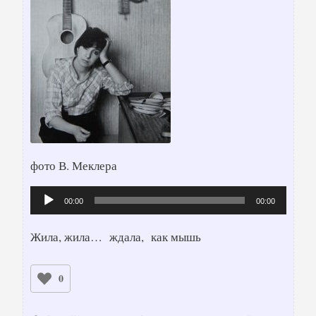
фото В. Меклера
Аудиоплеер
00:00
00:00
Жила, жила… ждала, как мышь
0