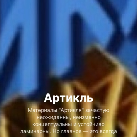
Артикль
Материалы "Артикля" зачастую
неожиданны, неизменно
концептуальны и устойчиво
ламинарны. Но главное — это всегда