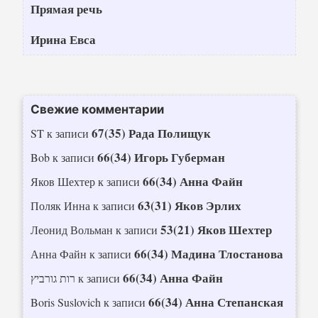
Прямая речь
Ирина Евса
Свежие комментарии
67(35) Рада Полищук
ST
к записи
66(34) Игорь Губерман
Bob
к записи
66(34) Анна Файн
Яков Шехтер
к записи
63(31) Яков Эрлих
Поляк Инна
к записи
53(21) Яков Шехтер
Леонид Вольман
к записи
66(34) Мадина Тлостанова
Анна Файн
к записи
66(34) Анна Файн
רות גורביץ
к записи
66(34) Анна Степанская
Boris Suslovich
к записи