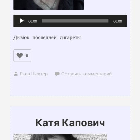
Аудиоплеер
00:00
00:00
Дымок последней сигареты
0
Яков Шехтер
Оставить комментарий
Катя Капович