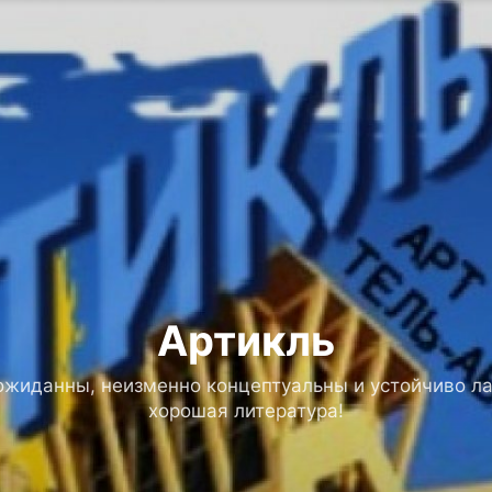
Артикль
ожиданны, неизменно концептуальны и устойчиво ла
хорошая литература!