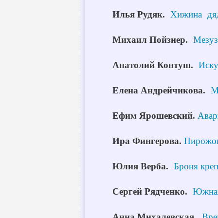
Илья Рудяк.
Хижина дя
Михаил Пойзнер.
Мезуз
Анатолий Контуш.
Иску
Елена Андрейчикова.
М
Ефим Ярошевский.
Авар
Ира Фингерова.
Пирожо
Юлия Верба.
Броня креп
Сергей Рядченко.
Южная
Анна Михалевская.
Вре