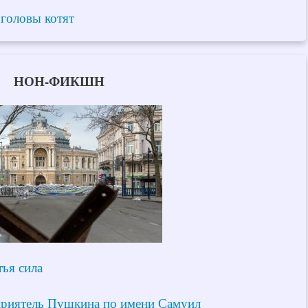
головы котят
НОН-ФИКШН
тья сила
приятель Пушкина по имени Самуил