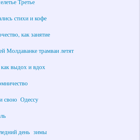
елетье Третье
лись стихи и кофе
чество, как занятие
ей Молдаванке трамваи летят
как выдох и вдох
омничество
и свою Одессу
ль
ледний день зимы