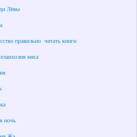
ди Лёвы
а
сство правильно читать книги
еланхолия мяса
ия
к
ка
 ночь
мя Жэ