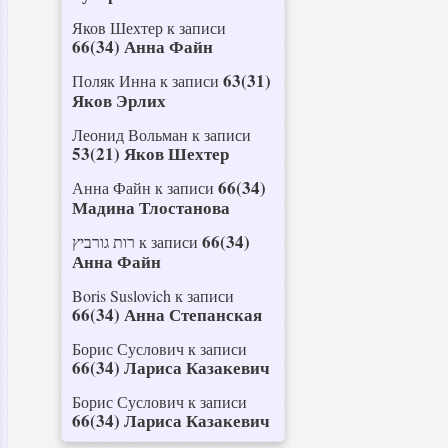
Яков Шехтер
к записи
66(34) Анна Файн
63(31)
Поляк Инна
к записи
Яков Эрлих
Леонид Вольман
к записи
53(21) Яков Шехтер
66(34)
Анна Файн
к записи
Мадина Тлостанова
66(34)
רות גורביץ
к записи
Анна Файн
Boris Suslovich
к записи
66(34) Анна Степанская
Борис Суслович
к записи
66(34) Лариса Казакевич
Борис Суслович
к записи
66(34) Лариса Казакевич