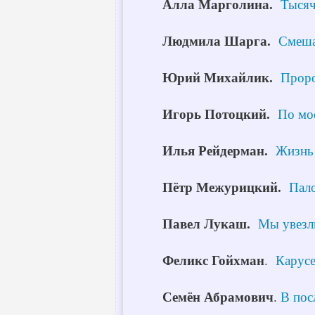
Алла Марголина.
Тысяч
Людмила Шарга.
Смеша
Юрий Михайлик.
Проро
Игорь Потоцкий.
По мо
Илья Рейдерман.
Жизнь 
Пётр Межурицкий.
Пал
Павел Лукаш.
Мы увезл
Феликс Гойхман
.
Карусе
Семён Абрамович
.
В пос