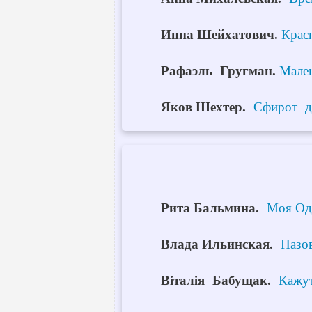
Инна Шейхатович.
Крас
Рафаэль Гругман.
Мален
Яков Шехтер.
Сфирот д
Рита Бальмина.
Моя Од
Влада Ильинская.
Назо
В
i
тал
i
я Бабущак
.
Кажут