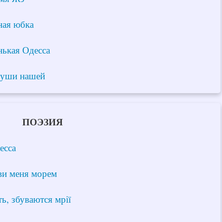
ная юбка
ькая Одесса
уши нашей
ПОЭЗИЯ
есса
ви меня морем
ь, збуваются мрії