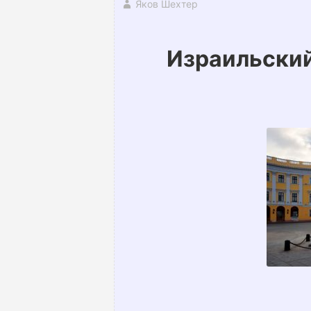
Яков Шехтер
Израильски