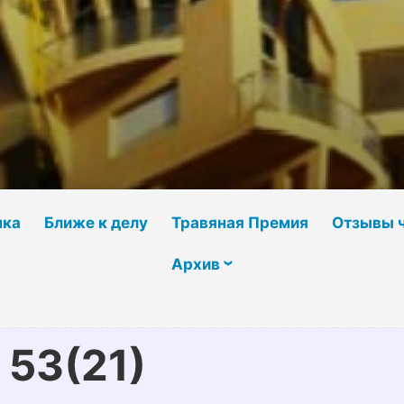
чка
Ближе к делу
Травяная Премия
Отзывы 
Архив
53(21)