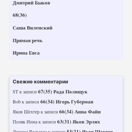
Дмитрий Быков
68(36)
Саша Виленский
Прямая речь
Ирина Евса
Свежие комментарии
67(35) Рада Полищук
ST
к записи
66(34) Игорь Губерман
Bob
к записи
66(34) Анна Файн
Яков Шехтер
к записи
63(31) Яков Эрлих
Поляк Инна
к записи
53(21) Яков Шехтер
Леонид Вольман
к записи