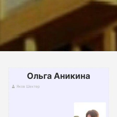
Ольга Аникина
Яков Шехтер