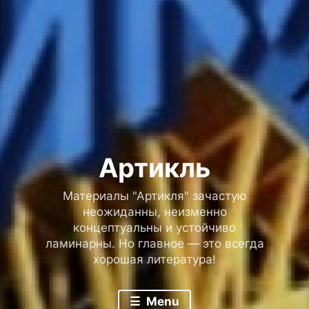
Артикль
Материалы "Артикля" зачастую
неожиданны, неизменно
концептуальны и устойчиво
ламинарны. Но главное — это всегда
хорошая литература!
Menu