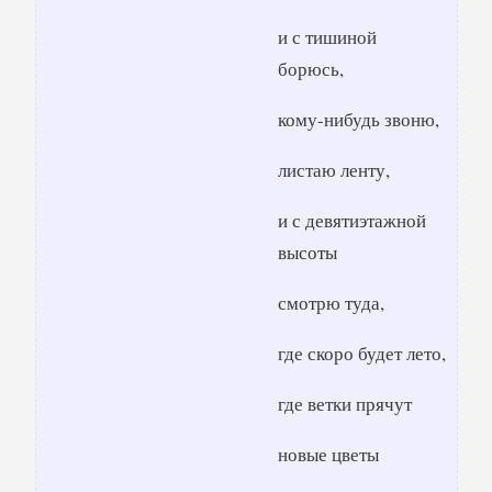
и с тишиной
борюсь,
кому-нибудь звоню,
листаю ленту,
и с девятиэтажной
высоты
смотрю туда,
где скоро будет лето,
где ветки прячут
новые цветы