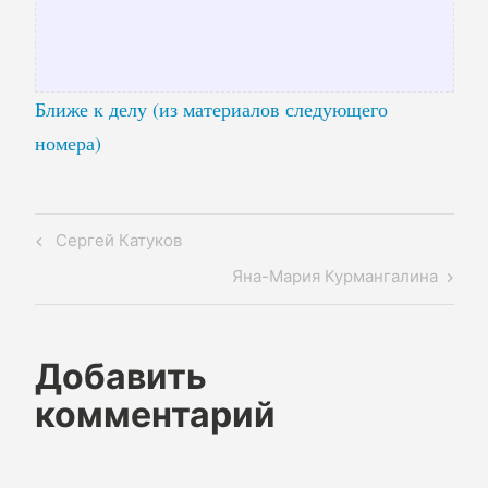
Ближе к делу (из материалов следующего
номера)
Навигация
Previous
Сергей Катуков
по
Post
Next
Яна-Мария Курмангалина
записям
Post
Добавить
комментарий