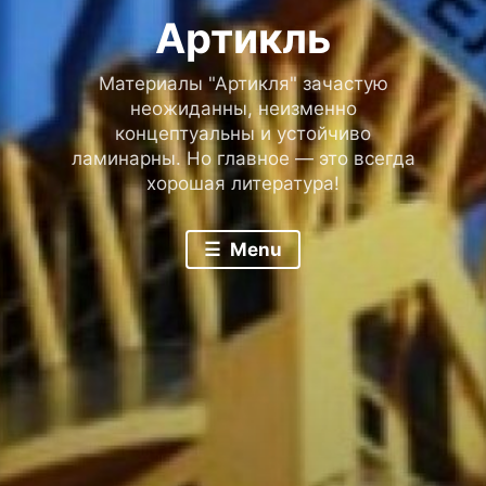
Артикль
Материалы "Артикля" зачастую
неожиданны, неизменно
концептуальны и устойчиво
ламинарны. Но главное — это всегда
хорошая литература!
Menu