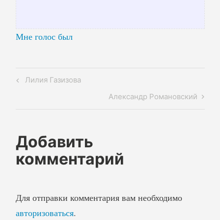
Мне голос был
Навигация
Previous
Лилия Газизова
по
Post
Next
Александр Романовский
записям
Post
Добавить
комментарий
Для отправки комментария вам необходимо
авторизоваться
.