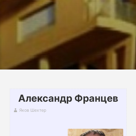
Александр Францев
Яков Шехтер