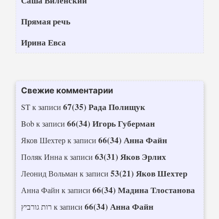
Саша Виленский
Прямая речь
Ирина Евса
Свежие комментарии
67(35) Рада Полищук
ST
к записи
66(34) Игорь Губерман
Bob
к записи
66(34) Анна Файн
Яков Шехтер
к записи
63(31) Яков Эрлих
Поляк Инна
к записи
53(21) Яков Шехтер
Леонид Вольман
к записи
66(34) Мадина Тлостанова
Анна Файн
к записи
66(34) Анна Файн
רות גורביץ
к записи