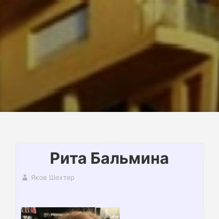
Рита Бальмина
Яков Шехтер