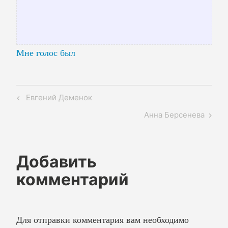
Мне голос был
Навигация
Previous
Евгений Деменок
по
Post
Next
Анна Берсенева
записям
Post
Добавить
комментарий
Для отправки комментария вам необходимо