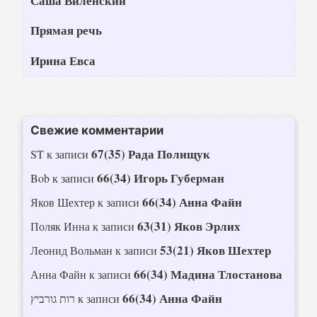
Саша Виленский
Прямая речь
Ирина Евса
Свежие комментарии
67(35) Рада Полищук
ST
к записи
66(34) Игорь Губерман
Bob
к записи
66(34) Анна Файн
Яков Шехтер
к записи
63(31) Яков Эрлих
Поляк Инна
к записи
53(21) Яков Шехтер
Леонид Вольман
к записи
66(34) Мадина Тлостанова
Анна Файн
к записи
66(34) Анна Файн
רות גורביץ
к записи