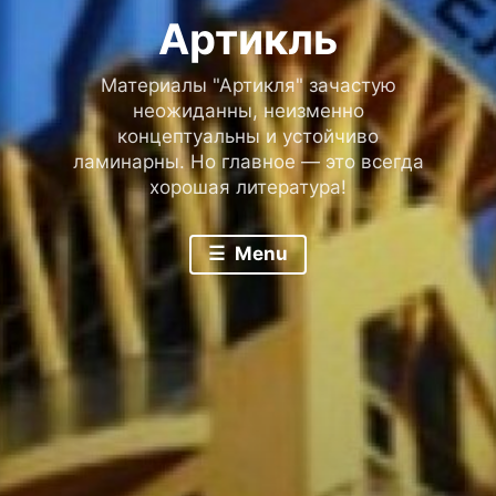
Артикль
Материалы "Артикля" зачастую
неожиданны, неизменно
концептуальны и устойчиво
ламинарны. Но главное — это всегда
хорошая литература!
Menu