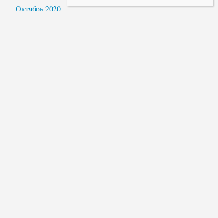
Октябрь 2020
Сентябрь 2020
Август 2020
Июль 2020
Июнь 2020
Май 2020
Апрель 2020
Март 2020
Февраль 2020
Январь 2020
Декабрь 2019
Ноябрь 2019
Октябрь 2019
Август 2019