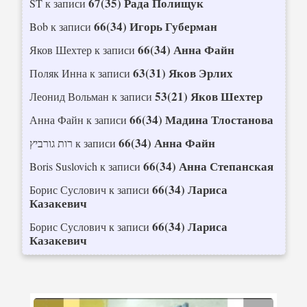
67(35) Рада Полищук
ST
к записи
66(34) Игорь Губерман
Bob
к записи
66(34) Анна Файн
Яков Шехтер
к записи
63(31) Яков Эрлих
Поляк Инна
к записи
53(21) Яков Шехтер
Леонид Вольман
к записи
66(34) Мадина Тлостанова
Анна Файн
к записи
66(34) Анна Файн
רות גורביץ
к записи
66(34) Анна Степанская
Boris Suslovich
к записи
66(34) Лариса
Борис Суслович
к записи
Казакевич
66(34) Лариса
Борис Суслович
к записи
Казакевич