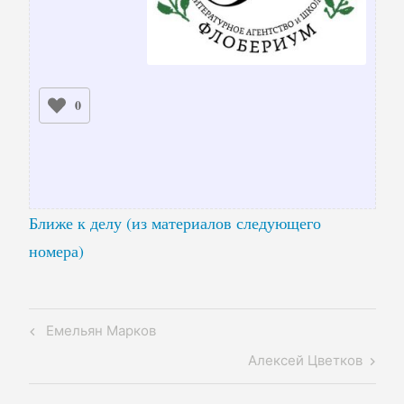
0
Ближе к делу (из материалов следующего
номера)
Навигация
Previous
Емельян Марков
по
Post
Next
Алексей Цветков
записям
Post