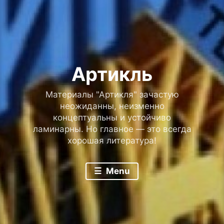
Артикль
Материалы "Артикля" зачастую
неожиданны, неизменно
концептуальны и устойчиво
ламинарны. Но главное — это всегда
хорошая литература!
Menu