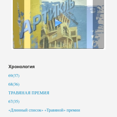
Хронология
69(37)
68(36)
ТРАВЯНАЯ ПРЕМИЯ
67(35)
«Длинный список» «Травяной» премии