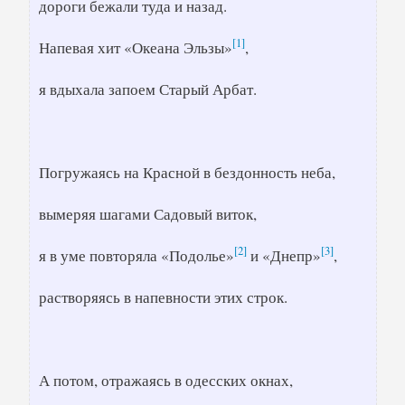
дороги бежали туда и назад.
[1]
Напевая хит «Океана Эльзы»
,
я вдыхала запоем Старый Арбат.
Погружаясь на Красной в бездонность неба,
вымеряя шагами Садовый виток,
[2]
[3]
я в уме повторяла «Подолье»
и «Днепр»
,
растворяясь в напевности этих строк.
А потом, отражаясь в одесских окнах,