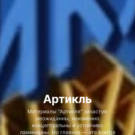
Артикль
Материалы "Артикля" зачастую
неожиданны, неизменно
концептуальны и устойчиво
ламинарны. Но главное — это всегда