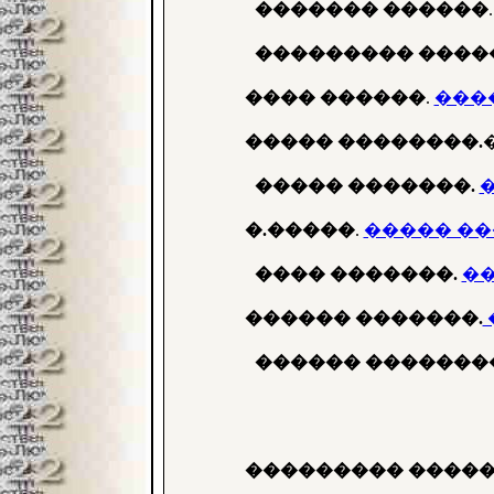
������� ������
���������
����
���� ������
.
���
����� ��������.
����� �������.
�.�����
.
����� ��
���� �������.
��
������ �������.
������ �������
��������� �����