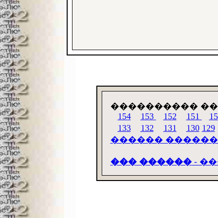
���������� �
154
153
152
151
15
133
132
131
130
129
������ �����
��� ������
- �