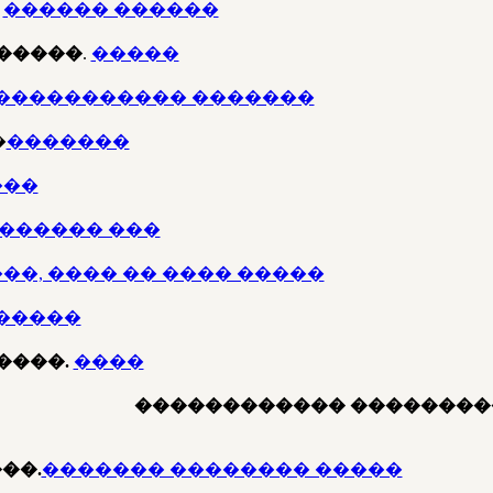
.
������ ������
�����
.
�����
����������� �������
�
�������
���
������ ���
��, ���� �� ���� �����
�����
����.
����
������������ ��������
��.
������� �������� �����