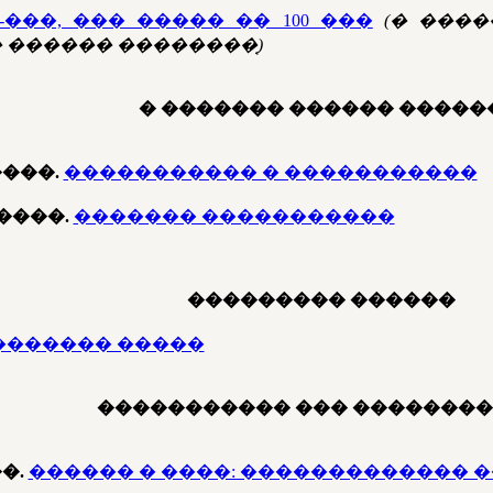
-���, ��� ����� �� 100 ���
(� ���
������ ��������͔)
� ������� ������ �����
���.
����������� � �����������
����.
������� �����������
��������� ������
������� �����
����������� ��� �������
�.
������ � ����: ������������� 