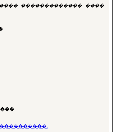
����� ������������� ����
�
����
�����������.