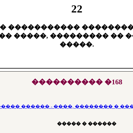
22
� ����������� ��������
�� �����, ��������� �� �
�����.
���������� �168
����� ������ - ����, �������� � �
����� � ������