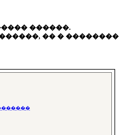
���� ������.
������, �� � ��������
��������