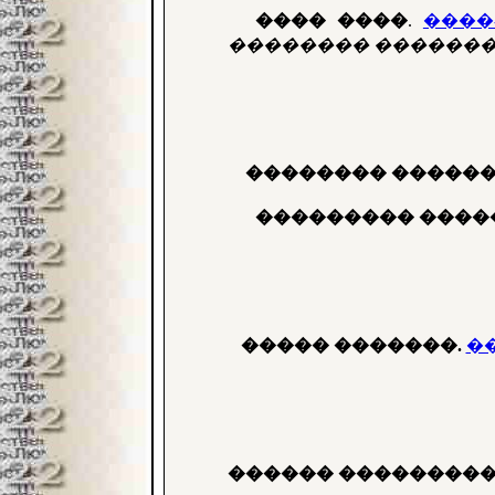
���� ����
.
����
�������� ������� 
�������� ������
��������� ����
����� �������
.
�
������ ���������