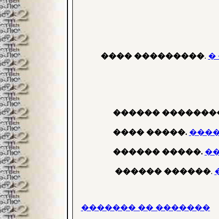
���� ���������
.
�
������ �������
���� �����.
����
������ �����.
�
������ ������
.
������� �� �������