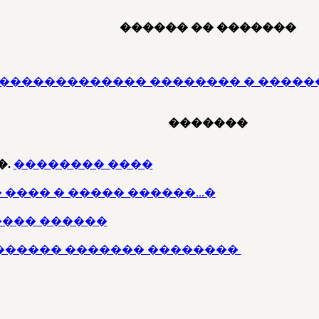
������ �� �������
 ������������� �������� � �����
�������
�.
�������� ����
 ���� � ����� ������...�
���� ������
������ ������� ��������