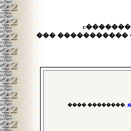
c�������
��� ����������� 
���� ��������
.