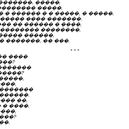
�������, �����,
�������� �����,
� ������ � � �����, � �����,
����� ���� �������.
�� �� ������ � ����,
��������� ��������,
������ ������,
� �������, �� ���.
* * *
�� ����
���?
��������
�����?
������,
���,
 �������
������.
��� ��,
� ����,
���,
���?
��,