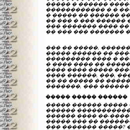
����� � ������ ���
������������ � � ��
� ����� �� ������ ��
�� ��� � ��� ������ 
��� ������� ���� �� 
�� ��� ��� ������� 
��� �� �����, ������
����� ������ �� ���
��������� ���� � ��
� ���� ���� �� �����
���� ���� ����� ���
���� ������, ���, ��
�� �� ����� �� ����
�������, ��� ������
����� ����� ������
����� ������ ����� 
������ �����������
������ ���� ��-����
����� ��� �� ������
��� ������� �����? 