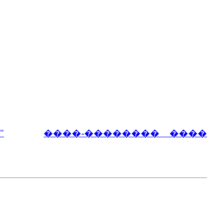
"
����-�������� ����