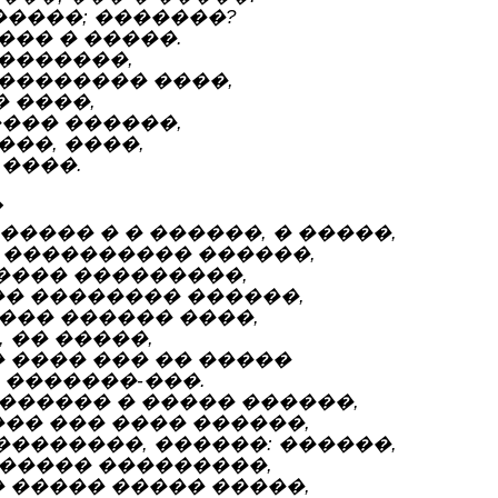
�����; �������?
��� � �����.
�������,
�������� ����,
 ����,
���� ������,
��, ����,
 ����.
�
���� � � ������, � �����,
� ���������� ������,
����� ���������,
�� �������� ������,
���� ������ ����,
 �� �����,
� ���� ��� �� �����
 �������-���.
 ������ � ����� ������,
��� ��� ���� ������,
��������, ������: ������,
������ ���������,
� ����� ����� �����,