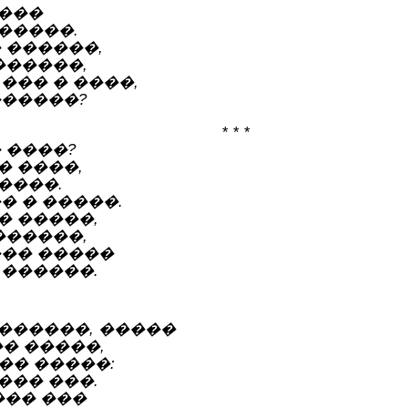
����
�����.
 ������,
������,
��� � ����,
������?
* * *
 ����?
� ����,
����.
� � �����.
� �����,
������,
��� �����
 ������.
������, �����
� �����,
�� �����:
��� ���.
��� ���