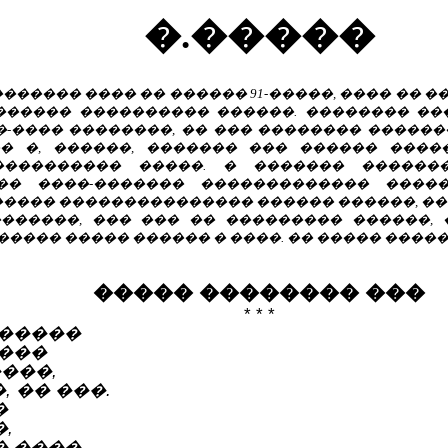
�.�����
��������� ���� �� ������ 91-�����, ���� �
������ ���������� ������. �������� ���
�-���� ��������, �� ��� �������� �����
� �, ������, ������� ��� ������ ���
���������� �����. � ������� ������
�� ����-������� ������������� ����
����� ��������������� ������ ������, ��
������, ��� ��� �� ��������� ������,
��� ����� ������ � ����. �� ����� ������
����� �������� ���
* * *
������
����
���,
, �� ���.
�
,
� ����