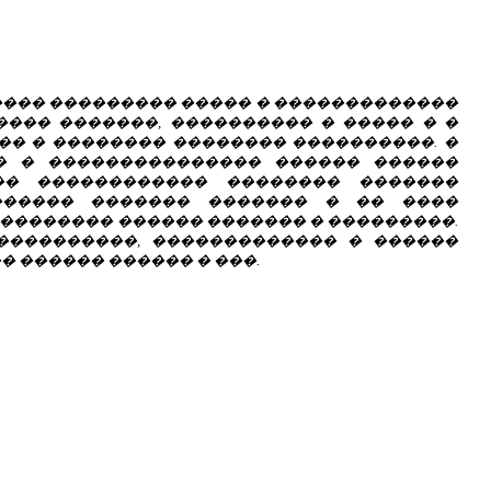
� ����� ��������� ����� � �������������
��� �������, ���������� � ����� � �
��� � �������� �������� ����������. �
�� � ��������������� ������ ������
�� ������������ �������� �������
������ ������� ������� � �� ����
�������� ������ ������� � ���������.
 ����������, ������������� � ������
 ������ ������ � ���.