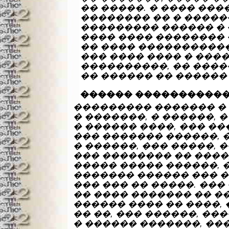
�� �����. � ���� ���
�������� �� � �����
��������� ������ � 
���� ���� �������� 
�� ���� �����������
��� ���� ���� � ���
����������, �� �����
�� ������ �� ������
������ ����������
��������� ������� � �
� �������, � ������, 
� ������ ����, ��� �
��� ������� ������, 
� ������, ��� �����, 
��� �������� �� ����,
����� ����� ������, 
������� ������ ��� �
��� ��� �� �����. ���
�� ���� ������� �� �
������ ���� �� ����, 
�� ��, ��� ������, ��
� ������ �������, ��