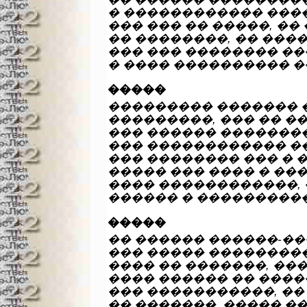
� ������������ ����
��� ��� �� �����, ��
�� ��������, �� ����
��� ��� �������� �
� ���� ���������� �
�����
��������� ������� 
���������, ��� �� ��
��� ������ ��������
��� ������������ ��
��� �������� ��� � 
����� ��� ���� � ��
���� ������������, 
������ � ����������
�����
�� ������ ������-�
��� ����� ��������
���� �� �������, ��
���� ������ �� �����
��� �����������, ��
�� �������, ����� ��