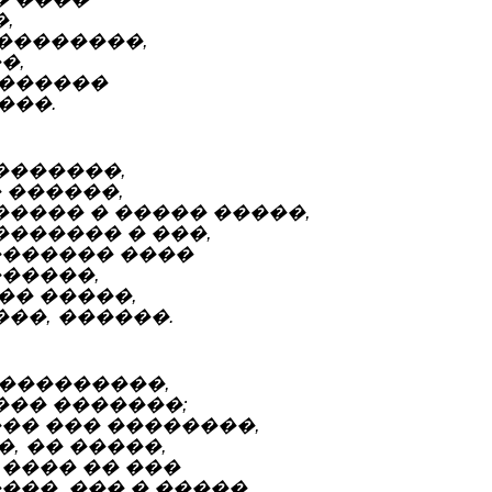
,
 ��������,
�,
�������
���.
�������,
 ������,
���� � ����� �����,
������ � ���,
������� ����
������,
�� �����,
��, ������.
����������,
��� �������;
��� ��� ��������,
, �� �����,
 ���� �� ���
���, ��� � �����.