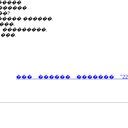
������
������
��?
����� ������.
���.
, ���������,
���.
��� ������ ������� "22