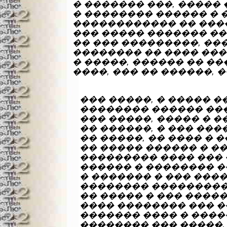
� ������� ���, ����� 
� �������� ������ � 
������������ �� ���� 
��� ����� ������� ��
�� ��� ���������, ���
�������� �� ���� ��
� �����, ������ �� �
����, ��� �� ������, �
��� �����, � ����� �
�������� ������ ��
��� �����, ����� � 
�� ������, � ��� ���
�� �����, �� ���� � 
�� ����� ������ � ��
��������� ���� ���
������ � �������� �
� ������� � ��� ����
�������� ��������� 
�� ����� � ��� �����
���� �������� ��� �
������� ���� � ����
�������� ��� �����,