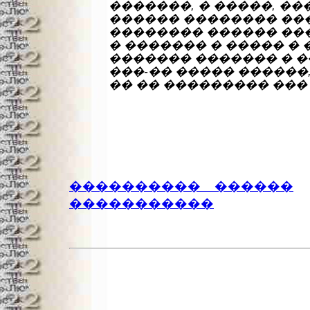
�������, � �����, �
������ �������� ��
�������� ������ ��
� ������� � ����� � 
������� ������� � �
���-�� ����� ������
�� �� ��������� ��� 
���������� ������
�����������