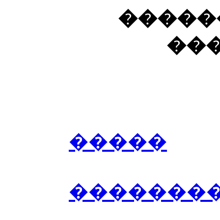
�����
��
�����
��������