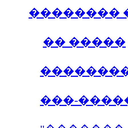
�������� 
�� �����
��������
���-����