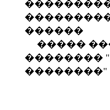
��������
���������
������
����� ��
�������� 
��������"