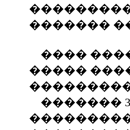
���������
������� �
���� ���
����� ���
���������
������� 3
��������