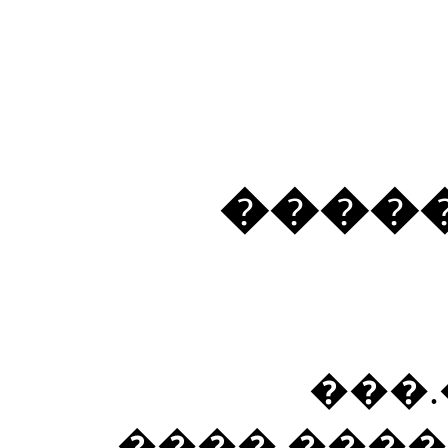
����
���.
����.�����