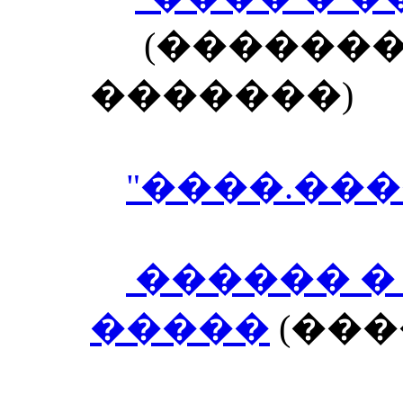
(�������
�������)
"����.����
������ �
�����
(���