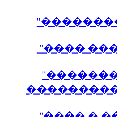
"�������
"���� ��
"�������
���������
"���� � 