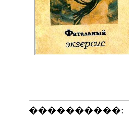
����������: