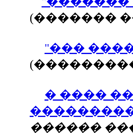
"�������
(������� �
"��� ���
(��������
� ���� �
���������
������ ��