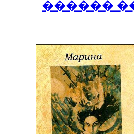
������ �