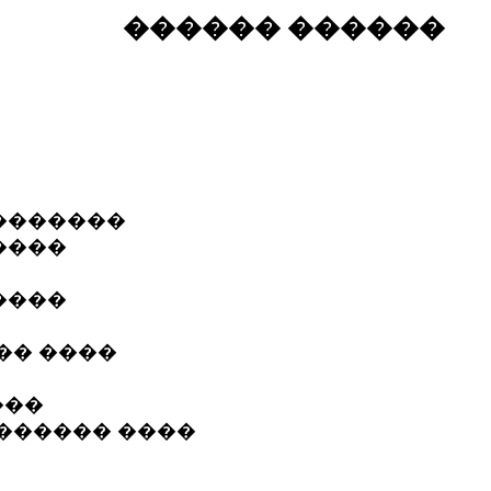
������ ������