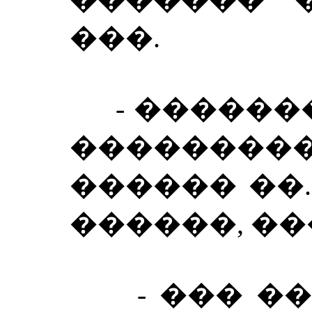
���.
- �������!
�������
������ ��.
������, ��
- ��� ���