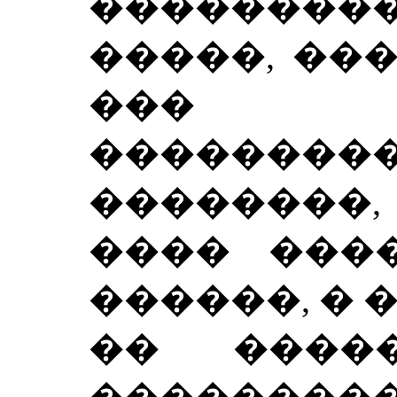
��������
�����, ��
��� 
��������
��������
���� ���
������, � 
�� ����