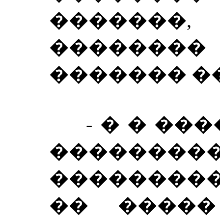
�������
��������
������� �
- � � ����
���������
��������
�� �����