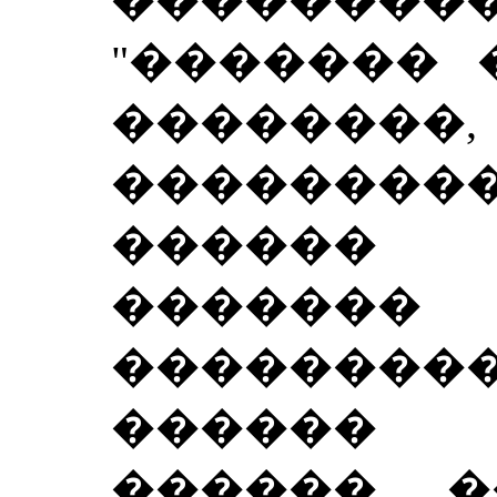
���������
"������� 
��������,
��������
������
�������
����������
������
������, 