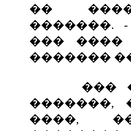
�� ����
�������. 
��� ���� 
������� �
��� ��
�������, 
����, �