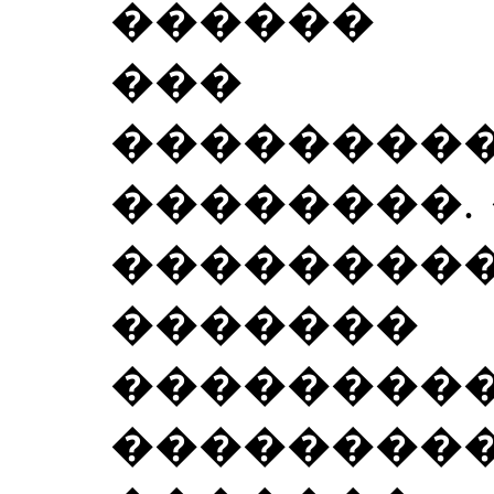
������ 
��� 
��������
��������.
���������
�������
���������
�������