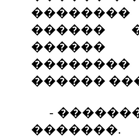
�������
������ 
�����
������
������ ��
- �������
�������.