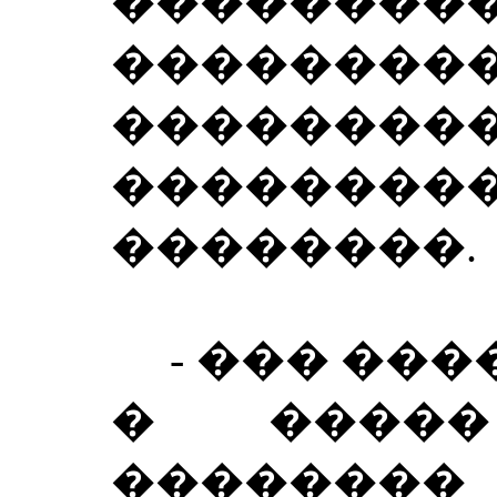
��������
��������
��������
��������
��������.
- ��� ����
� �����
��������