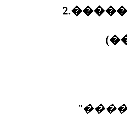
2.����
(�
"���