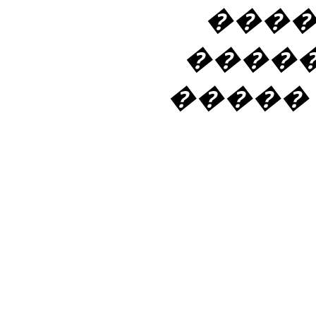
����
����
�����