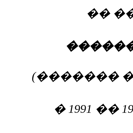
�� �
�����
(������� � 
� 1991 �� 