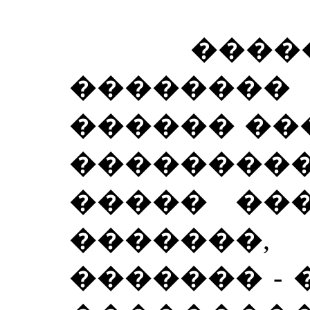
������
�������
������ ��
���������
����� ���
������
������� - 