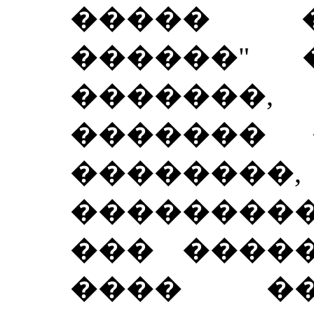
����� �
������" 
�������
������� 
��������,
���������.
��� �����
���� ��