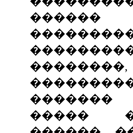
��������
������
�������
�����
��������,
�������
������� 
����� �
������, �