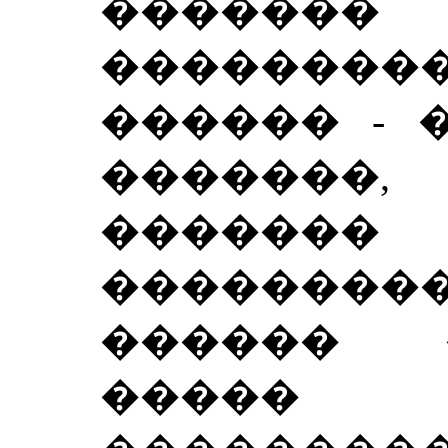
�������
���������
������ - 
�������,
�������
��������
������ 
�����