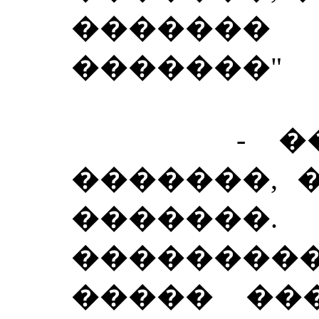
�������
�������"
- ��! 
�������, 
������
��������
����� ��