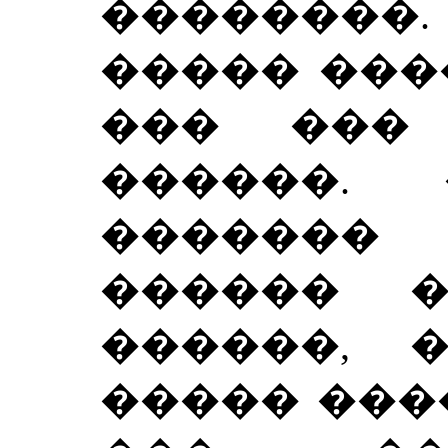
��������.
����� ���
��� ���
������. 
������
������ 
������, 
����� ���