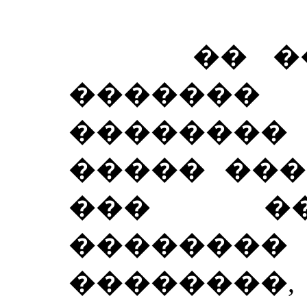
�� ���
������
��������
����� ���
��� ��
�������� 
��������,