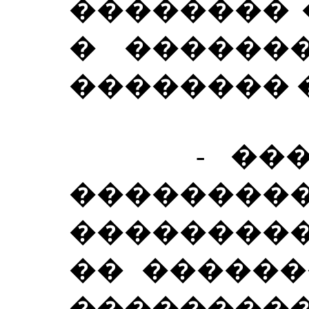
�������� 
� �������
�������� 
- �����
���������
��������
�� ������
��������