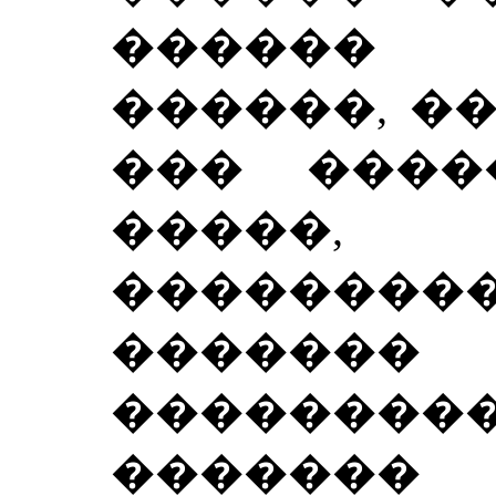
������
������, �
��� ����
�����,
�������
������
��������
�����