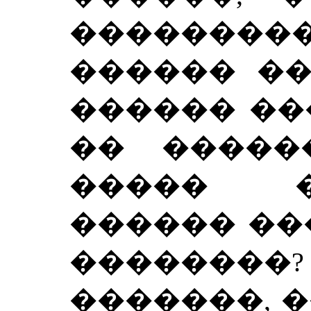
��������
������ ��
������ ��
�� �����
����� 
������ ��
��������?
�������, 