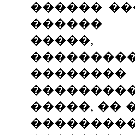
������ ��
������ 
�����
��������
������
��������
�����, ��
������