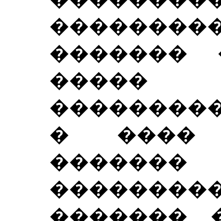
���������
������� 
�����
���������
� ����
�������
�������
�������, 