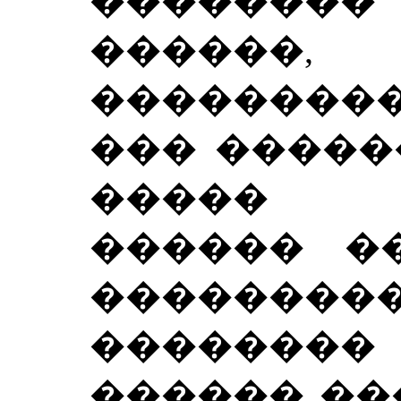
������
������
���������
��� �����
����� 
������ �
���������
�������
������ ��