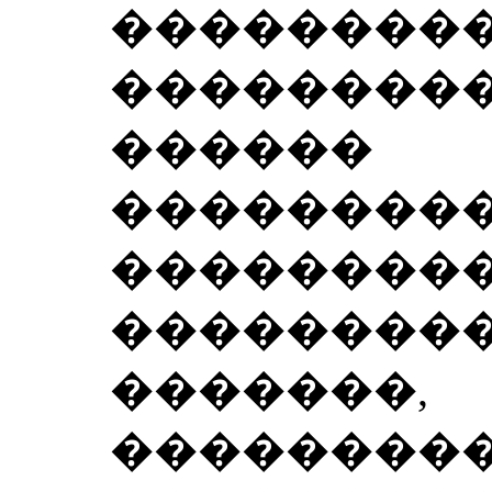
��������
��������
������
��������
���������
��������
�������
��������