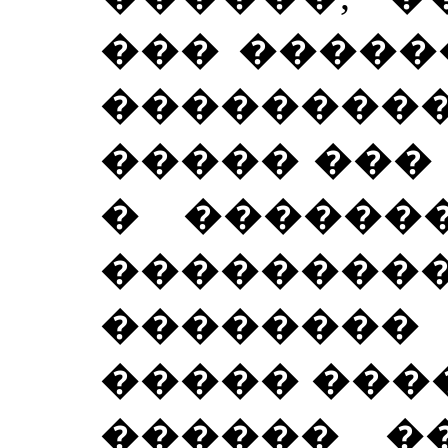
��� �����
��������
����� ��� 
� ������
���������
������
����� ���
������ �