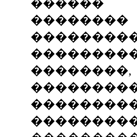
������
������
���������
��������
��������,
���������
���������
��������