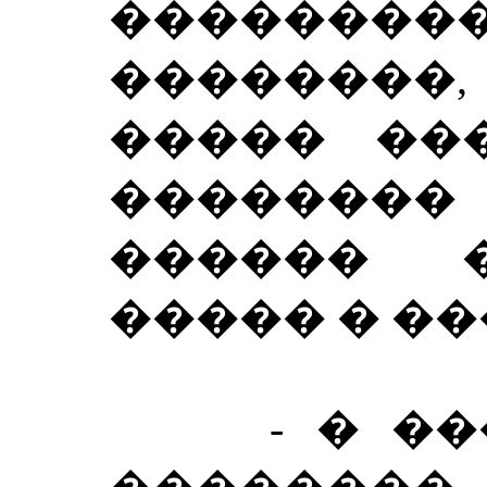
��������
��������,
����� ��
�������� 
������ 
����� � �
- � ��� 