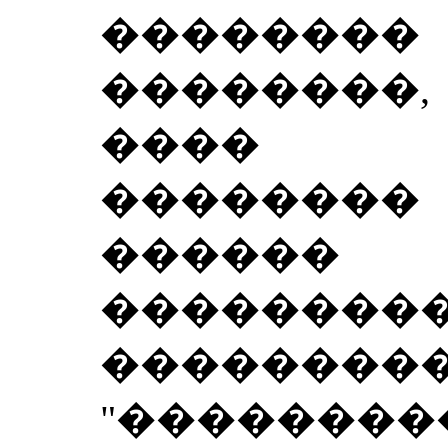
��������
��������,
���� �
������
������
��������
�������
"�������