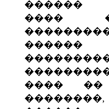
������ 
���� ��
��������
�����
��������
���������
���� ��
��������,