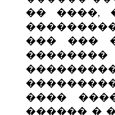
�� ����, 
���������
��� ��� 
�������
��������
��������
���� ���
������ � 