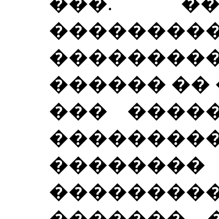
���. �
���������
�������
������ �� 
��� �����
������
��������
��������
������� 