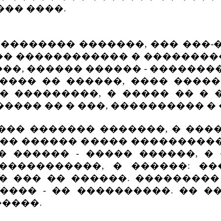
�� ����.
������ �������, ��� ���-��.
� ������������ � ��������
���, ������ ������ - �������
�� �� ������, ���� ������
 ���������, � ����� �� � �
���� �� � ���, ���������� �
� ������� �������, � ����
 �� ������ ����� ����������
 ������ - ����� ������, � �
�����������, � ������: ��
-�� ��� �� ������. ���������
��� - �� ����������. �� �
����.