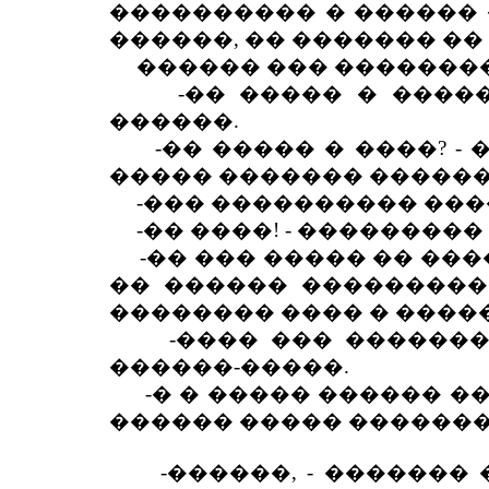
���������� � ������ 
������, �� ������� ��
������ ��� ��������
-�� ����� � �����? 
������.
-�� ����� � ����? - 
����� ������� ������ ��
-��� ���������� �����
-�� ����! - ��������� 
-�� ��� ����� �� ���
�� ������ ���������
�������� ���� � ����
-���� ��� ��������:
������-�����.
-� � ����� ������ ���
������ ����� �������
-������, - ������� �