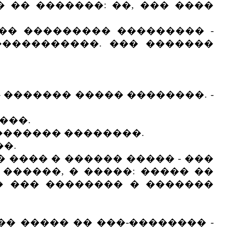
 �� �������: ��, ��� ����
� ��������� ��������� -
�����������. ��� �������
 ������� ����� ��������. -
���.
�������� ��������.
�.
 ���� � ������ ����� - ���
������, � �����: ����� ��
 � ��� �������� � �������
� ����� �� ���-�������� -