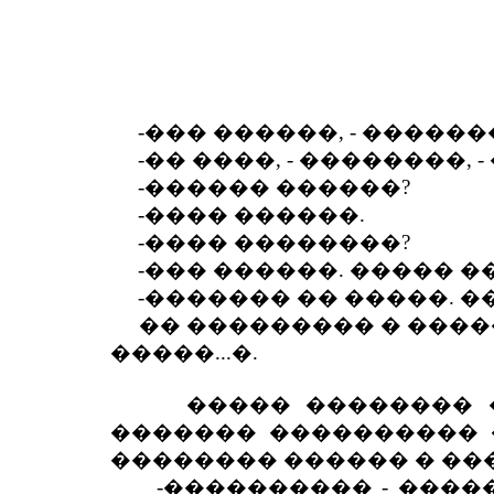
-��� ������, - ������
-�� ����, - ��������, -
-������ ������?
-���� ������.
-���� ��������?
-��� ������. ����� ��
-������� �� �����. ��
�� ��������� � �����
�����...�.
����� �������� ����
������� ���������� �
�������� ������ � ���
-���������� - ������