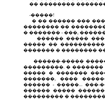
�� �������� �������
-�����!
� �� ������ ��� �����
�������� �� ��������
� ������� - ���, �����
������ ����� �����
����� �� �����������
������� � �������� ��
������-����� ������
���������. � �������
����� � ������� ����
�������, ���� �����
������ - �����... ���
������ ����� �������
��������� � ��������