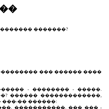
��
 �������� �������?
��������� ��� ������ ����
���� - �������� - �����.
��? ������ �������������,
 ���-�� ������:
��, �����������. ��� ��� -