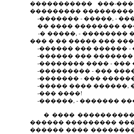
����������� ���-���
��������� ����������
-������� - �����, - ���
�� ���� �������� ��
-� �����, - �������� 
��� � �� ����� ��� ��
-������ ��� ������ - �
-������ ��� ������� 
-�������� ���� - ��� 
-��������� - ��� ���
-������� - ��� ������
-����� ���� ������, 
-��� ����!
-������, - ������� ��
� ���� ���������� �
������ ��������� ����
������ ���� ��������