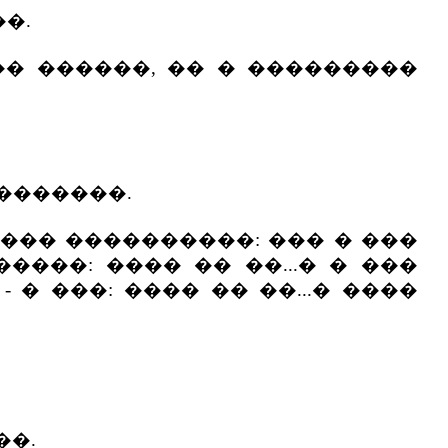
�.
�� ������, �� � ���������
��������.
��� ����������: ��� � ���
���: ���� �� ��...� � ���
 � ���: ���� �� ��...� ����
��.