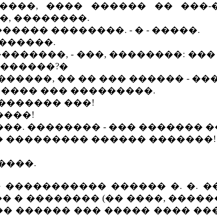
����, ���� ������ �� ���
, ��������.
����� ��������. - � - �����.
������.
��������, - ���, ��������: �
�������?�
�����, �� �� ��� ������ - ��
���� ��� ���������.
������� ���!
����!
��. �������� - ��� ������� �
� ��������� ������ �������!
����.
���������� ������ �. �. ��
 � �������� (�� ����, ������
� ������ ��� ����� ���� ���