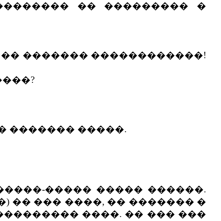
-�������� �� ��������� �
�� �� ������� ������������!
����?
� ������� �����.
����-����� ����� ������.
) �� ��� ����, �� ������� �
�������� ����. �� ��� ���