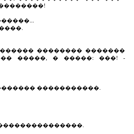
 ��������!
�����...
����.
 ������ �������� �������
� �����, � �����: ���! -
�������� �����������.
 ���������������.