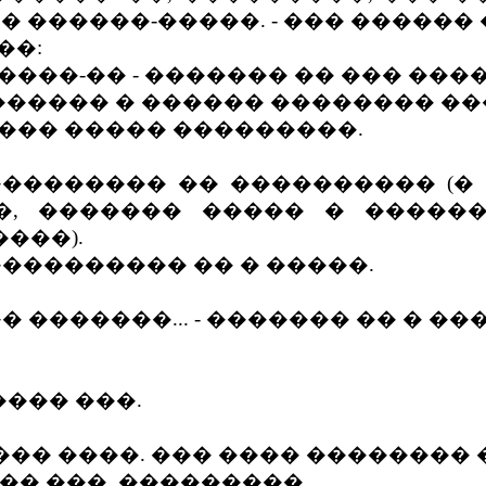
� ������-�����. - ��� ������
��:
��-�� - ������� �� ��� ����
������ � ������ �������� ��
���� ����� ���������.
������� �� ���������� (�
, ������� ����� � �������
���).
���������� �� � �����.
 �������... - ������� �� � �
���� ���.
� ����. ��� ���� ��������
��� ���, ���������.