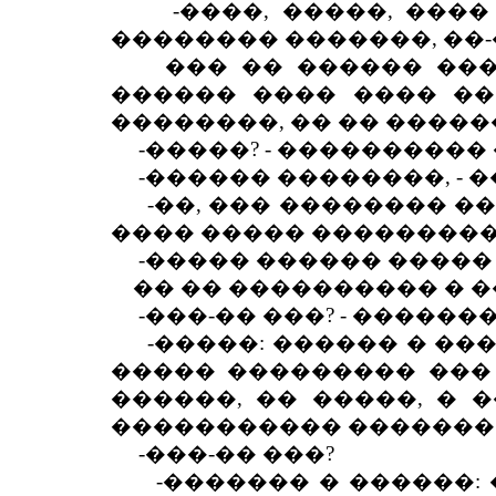
-����, �����, ���� �
�������� �������, ��-
��� �� ������ ����
������ ���� ���� ��
��������, �� �� �����
-�����? - ����������
-������ ��������, - 
-��, ��� �������� ���
���� ����� ���������
-����� ������ ����� 
�� �� ���������� � ��
-���-�� ���? - ������
-�����: ������ � ����
����� ��������� ��� 
������, �� �����, � 
����������� �������
-���-�� ���?
-������� � ������: �