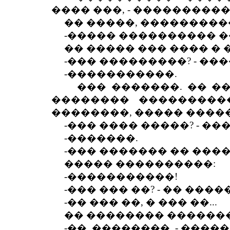
���� ���, - ����������
�� �����, ���������
-����� ���������� ���
�� ����� ��� ���� � 
-��� ���������? - ��
-�����������.
��� �������. �� ���
�������� ����������
��������, ����� �����
-��� ���� �����? - ��
-�������.
-��� ������� �� �����
����� ����������:
-�����������!
-��� ��� ��? - �� ����
-�� ��� ��, � ��� ��...
�� �������� ��������
-��, ��������, - ����