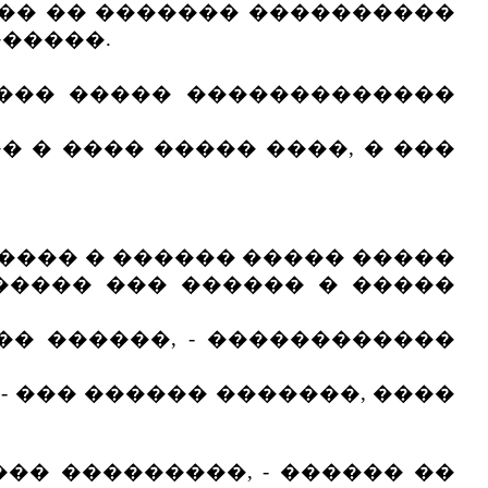
��� �� ������� ����������
������.
���� ����� �������������
� � ���� ����� ����, � ���
����� � ������ ����� �����
����� ��� ������ � �����
� ������, - ������������
- ��� ������ �������, ����
�� ���������, - ������ ��