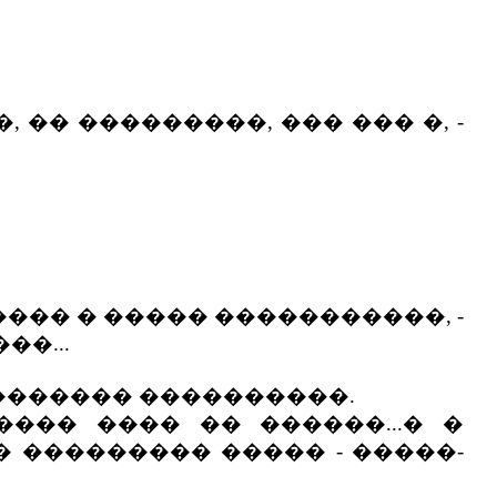
 �� ���������, ��� ��� �, -
��� � ����� �����������, -
�...
������� ����������.
�� ���� �� ������...� �
 ��������� ����� - �����-