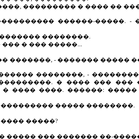
���, ��������� � ���� �� ���
�������� ������-�����. - 
�������� ��������.
�� � ��� �����...
� �������, - ������� ����� 
����� ��������, - ��������
��������. � ���� ��� ��� ��
� ���� ����. ������: ����� -
����������� ����� ��������.
���� �����?
 ����� ��� ������� ��-����