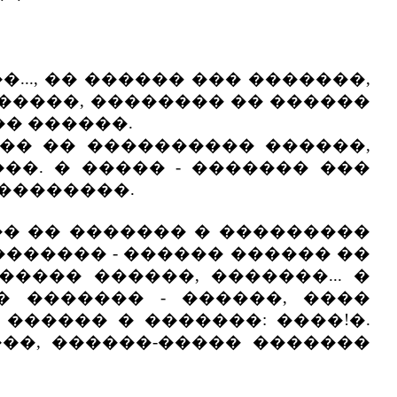
.., �� ������ ��� �������,
�����, �������� �� ������
�� ������.
� �� ���������� ������,
��. � ����� - ������� ���
 ��������.
� �� ������� � ���������
������ - ������ ������ ��
���� ������, �������... �
� ������� - ������, ����
 ������ � �������: ����!�.
���, ������-����� �������