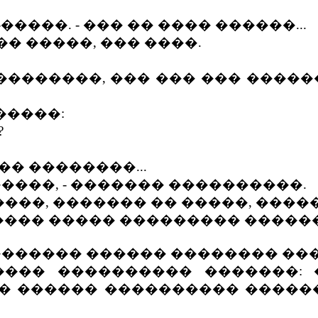
����. - ��� �� ���� ������...
� �����, ��� ����.
�������, ��� ��� ��� ������,
����:
?
� ��������...
����, - ������� ����������.
���, ������� �� �����, �����
 ���� ����� ��������� �������
�������� ������ �������� ��
� ���������� �������: ��
� ������ ���������� ������