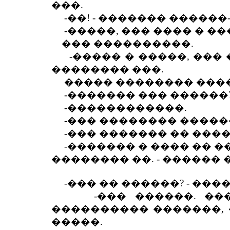
���.
-��! - ������� ������-�
-�����, ��� ���� � ���
��� ����������.
-����� � �����, ��� �
�������� ���.
����� �������� ����
-������� ��� ������
-������������.
-��� �������� ������
-��� ������� �� ����
-������� � ���� �� ��
�������� ��. - ������
-��� �� ������? - ��
-��� ������. �����
���������� �������, 
�����.