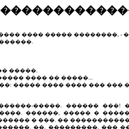
������������
���� ���� ����� ��������, -
 ������.
� �����.
���� ���� �� �����...
�: ����� ���� ���� ��� ��� 
��-�����. ������ ���! ��
���. ������, ����� � ����
����� � ���. �� �����������
����. ��, ���������, ��� ��