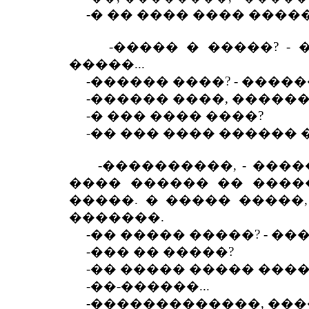
-� �� ���� ���� �����
-����� � �����? - ��
�����...
-������ ����? - ����
-������ ����, ������ �
-� ��� ���� ����?
-�� ��� ���� ������ �
-����������, - �����
���� ������ �� �����
�����. � ����� �����, 
�������.
-�� ����� �����? - �
-��� �� �����?
-�� ����� ����� ����
-��-������...
-�������������, ����