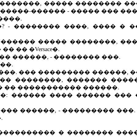
�������, ����� �������� �
 �����-������ - ����� ��� ��
���.
- �������� ����, ���� � 
������� ����� ��������, ���
 �� �Versace�.
 ������, - �������� ���.
��.
���. ��� ��������� ������, 
�� ��������, ������� ����
� �� ����������� ������.
 ������ ���� ������ ��� �
�� ������, - ��������� ���. 
.
��������� � �������� ����