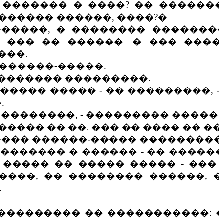
������ � ����? �� �������
������ ������, ����?�
����, � �������� ��������
 ��� �� ������. � ��� ���
���.
 ������-�����.
�������� ���������.
���� ����� - �� ���������, -
.
��������, - ��������� �����
���� �� ��, ��� �� ���� �� 
���� ������-����� ���������
������ � ������ - �� ������
����� �� ����� ����� - ��� 
�����, �� �������� ������,
.
�������� �� �����������: �