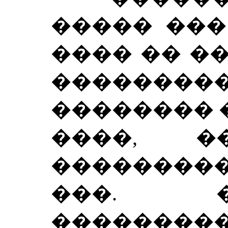
����� ���
���� �� ��
������
�������� �
����, �
���������
���. �
�������