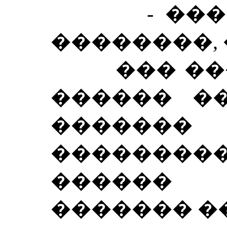
- �����
��������, 
��� ����
������ ��
������
�������
������
������� ��