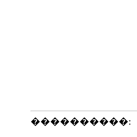
����������: