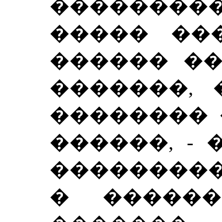
���������
����� ��
������ ��
�������, 
�������� 
������, -
��������
� ������