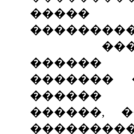
����� 
���������
������
������
������� 
������
������, �
������