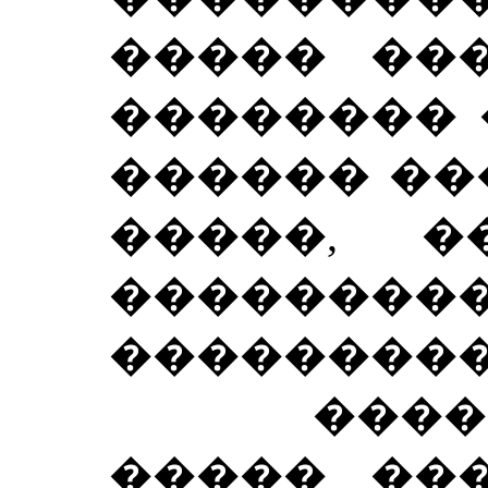
����� ���
�������� 
������ ��
�����, �
����
���������
������
����� ���