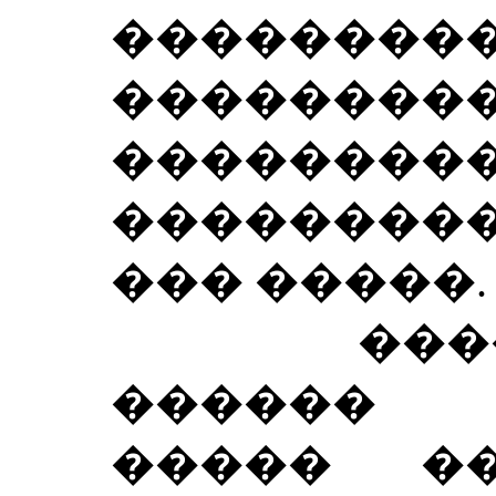
�������
��������
������
��������
��� �����.
�������
������ �
����� �