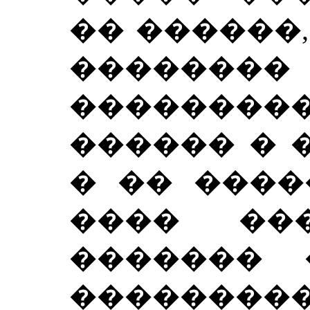
�� ������,
�������� 
��������
������ � 
� �� ����
���� ��
������� 
��������