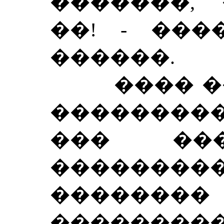
�������, 
��! - ���
������.
���� ���
��������� 
��� ��
������
�����
���������