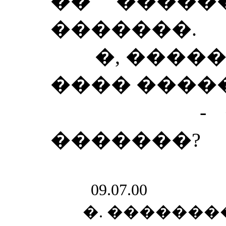
�� �����
�������.
�, ������
���� �����
- ��, 
�������?
09.07.00
�. �������