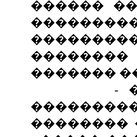
������ ��
��������
���������
������
������� �
- �� �
��������
�������� 