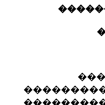
�����
�
��� ��
���������
�������