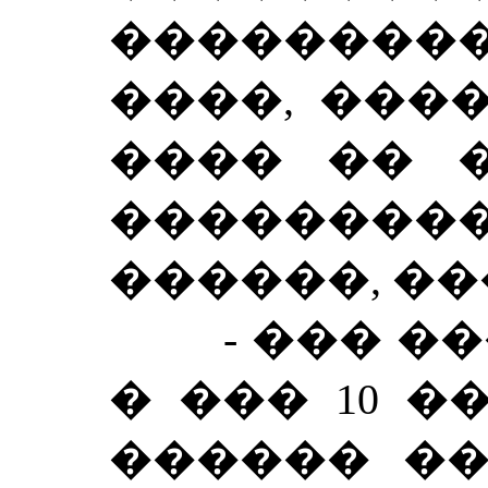
���������
����, ���
���� �� �
���������
������, �
- ��� ���
� ��� 10 �
������ ��