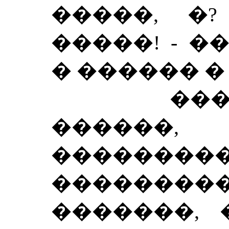
�����, �?
�����! - 
� ������ �
������
����
��������
��������
�������, 