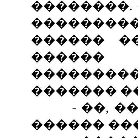
��������.
���������
������ �
������
������
������� �
- ��, ���
������ ��