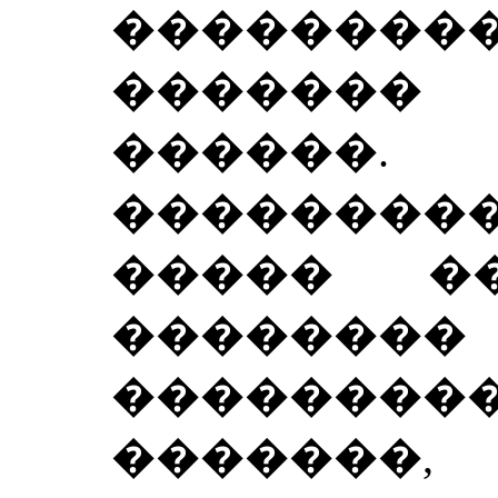
��������
������
������.
�������
����� �
��������
������
�������