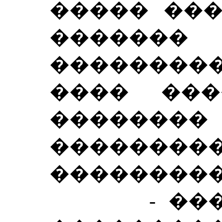
����� ���
�����
���������
���� ���
������
�������
���������
- �����