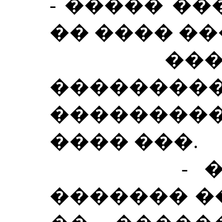
- ����� ��
�� ���� ��
������
�����
��������
���� ���.
- ����
������� ��