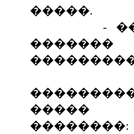
�����.
- �� ��
������
���������
����
�������
����� 
��������: