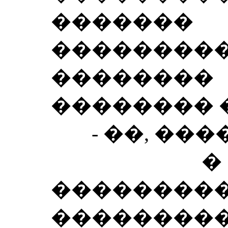
���
���������
��������
�������� �
- ��, ����
� ���
�����
��������