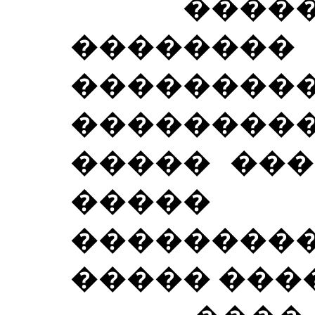
�������
�����
������
��������
����� ���
����� 
��������
����� ���