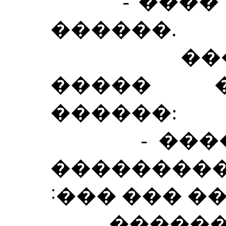
- ���� �
������.
������
����� 
������:
- ����! 
���������
˸��� ��� ��
������� 