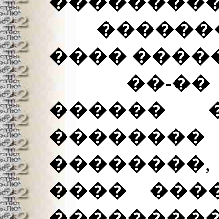
���������
��������
���� �����
��-�� �
������ 
��������
��������
���� ���
������