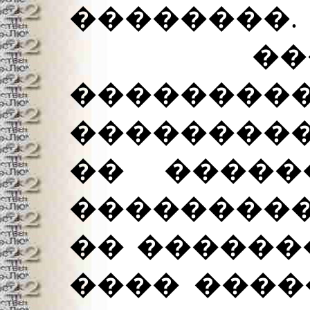
��������.
�����
���������
��������
�� �����
��������
�� ������
���� ����