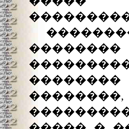
����� 
���������
��������
�����
���������
�������� 
��������,
������
����� � �