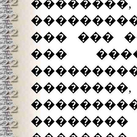
��������,
���������
��� ��� �
��� ���
�����
������
��������
��������