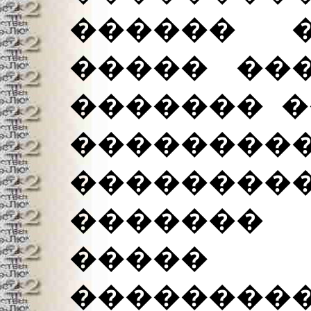
������ �
����� ���
������� �
�������
��������
������� 
�����
��������