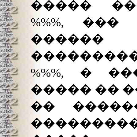
����� ��
%%%, ���
������
��������
%%%, � ��
����� �� �
�� �����
��������