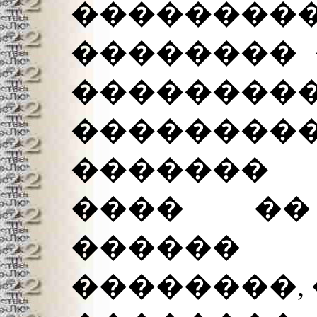
�������
�������� 
������
��������
������� 
���� ��
������
��������, 