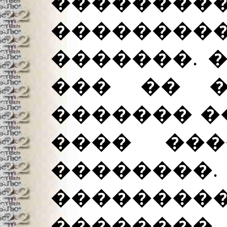
��������
��������
�������. 
��� �� �
������� �
���� ���
������
��������
������