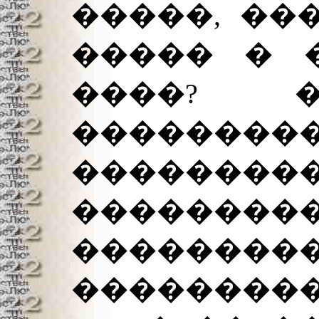
�����, ��
����� � 
����? 
��������
�����
�������
����
���������