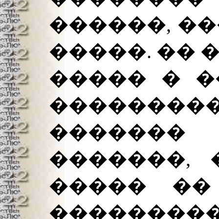
������, �
�����. �� 
����� � �
�������
������
�������, 
����� ��
��������