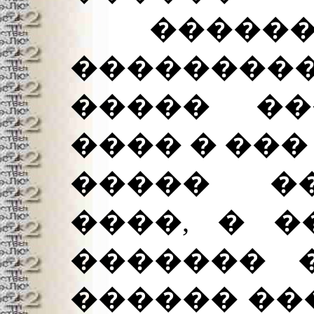
�������
���������
����� ��
���� � ���
����� �
����, � �
������� 
������ ��