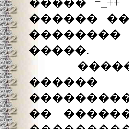
����� =_++
������ ��
�������
�����.
������
������
���������
�� ������