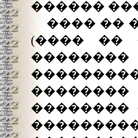
������ ��
���� �� �
(���� �� 
������
�������
������
�������� 
��������