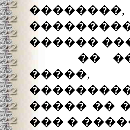
��������
���������
������ ��
�� ���
�����, 
��������
����� �� 
��� � ����