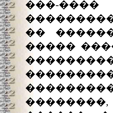
���-��
���������
�� ������
����� ���
�������
��������
��������
��������,