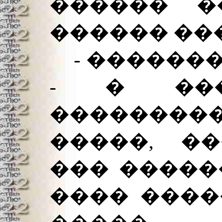
������ �
������ ��
- ��������
- � ��
��������
�����, ��
��� �����
���� ����