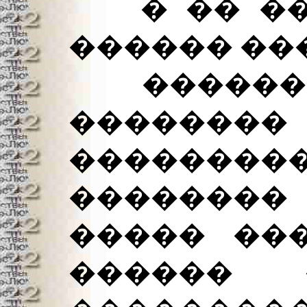
� �� ���
������ ��
��������
�������
��������
��������
����� ���
������ 