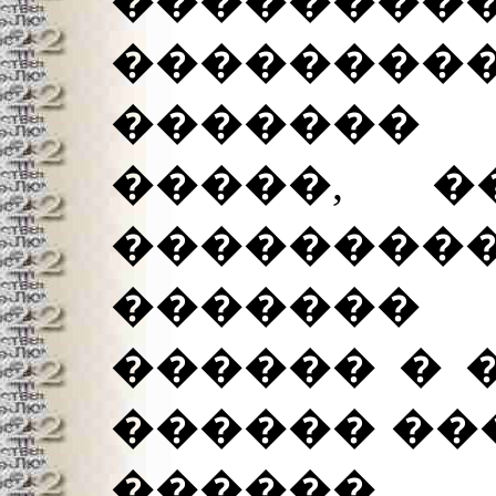
���������
��������
�������
�����, �
�������
�������
������ � 
������ ��
�����