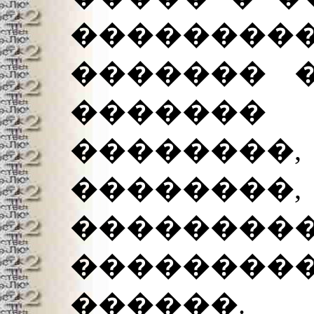
��������
������� �
������
������
�������
�������
���������
������.