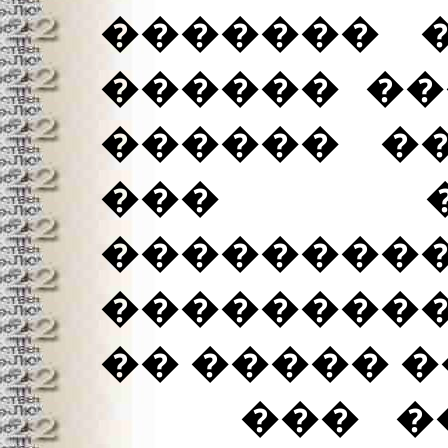
������� �
������ ��
������ ��
��� �
��������
���������
�� ����� �
��� ���