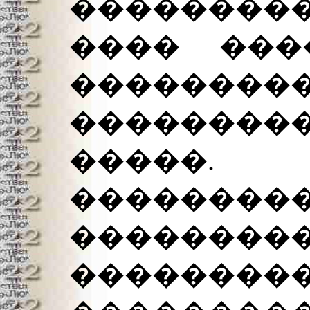
�������
���� ���
��������
��������
�����.
������
��������
���������