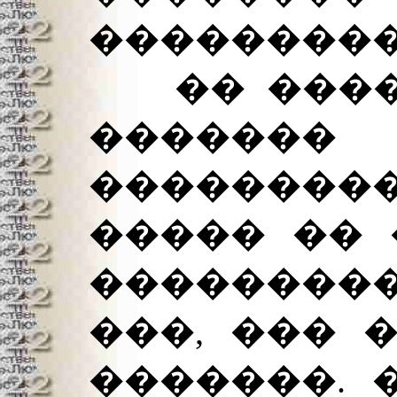
���������
�� �����
�����
��������
����� �� 
���������
���, ��� 
�������. 