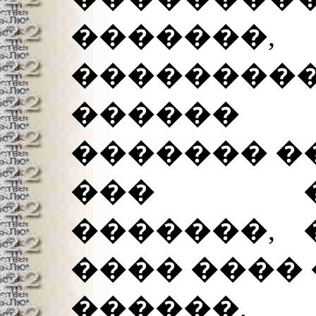
������
�������
������
������� �
��� ��
�������, 
���� ���� 
������