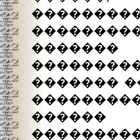
���������
�������
�������
������
������� �
���������
�����
���������