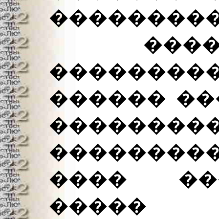
���������
������
���������
������ ��
����
���������
���� ��
����� 