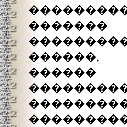
���������
������
�������
������, 
������
��������
�������
��������