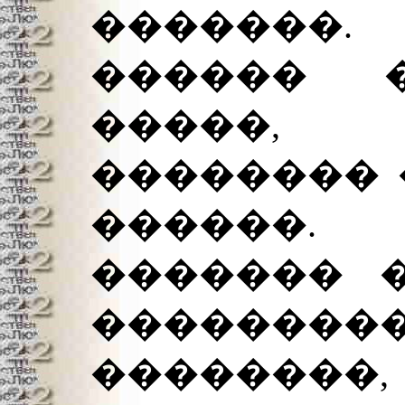
�������
������ 
�����, �
�������� 
������
������� �
��������
��������,