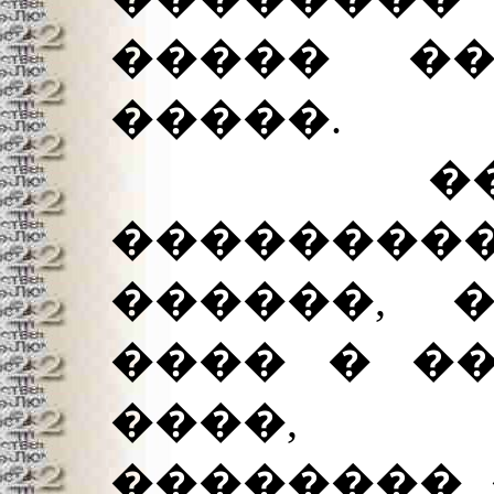
����� �
�����.
�����
��������
������, 
���� � ��
����, 
�������� 