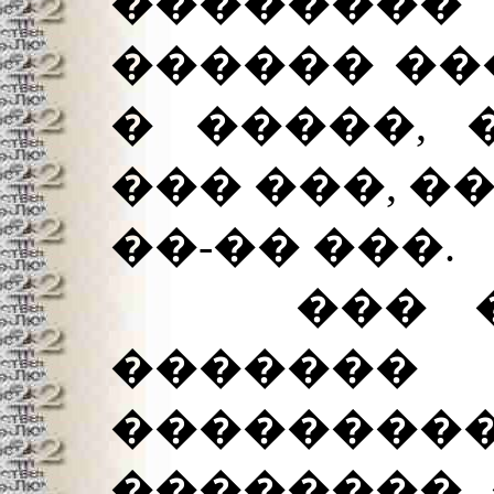
������
������ ��
� �����, 
��� ���, �
��-�� ���.
��� ��
������
���������
�������� 