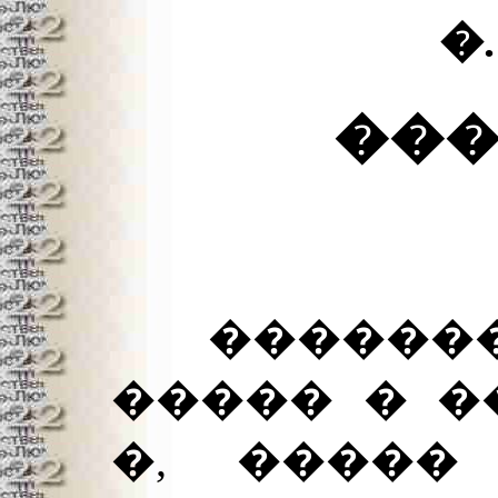
�
��
��������
����� � �
�, �����