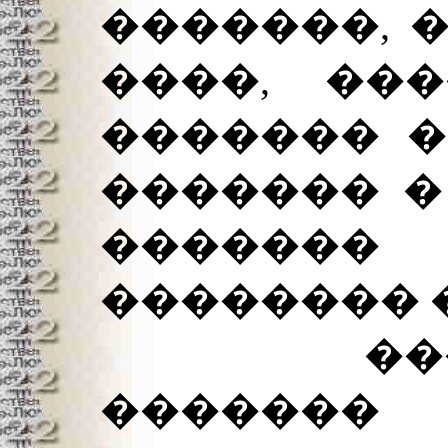
�������, 
����, ���
������� �
������� �
������
�������� 
�����
�������