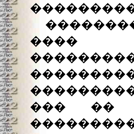
���������
�������� 
����
������
������
���������
��� �� 
���������