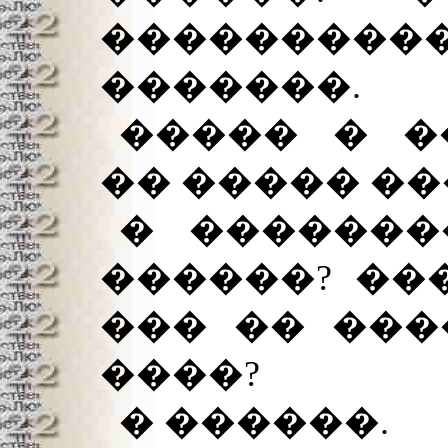
����������
�������.
����� � �
�� ����� ��
� �������
������? ��
��� �� ���
����?
� ������.