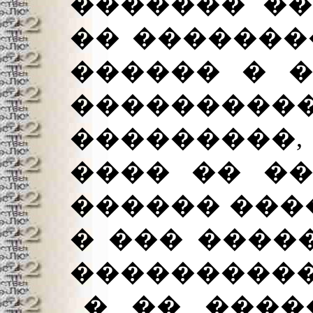
������� ��
�� ��������
������ � �
���������
���������
���� �� ��
������ ����
� ��� ����
����������
� �� ����