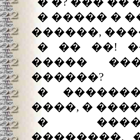
� �? ��� ��
� ����� � 
������, ���
� �� ��! 
����� ��
������?
� �������
����, � ����
� �����
��������, 