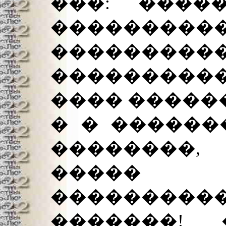
���: ����
����������
����������
���������
���� ������
� � ������
��������,
����� 
��������
�������!