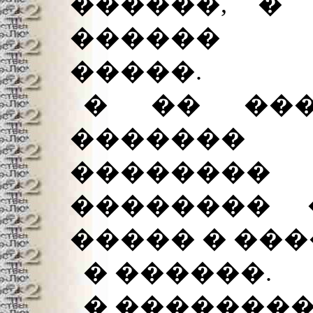
������, �
������ 
�����.
� �� ���
�������
��������
�������� 
����� � ���
� ������.
� ��������