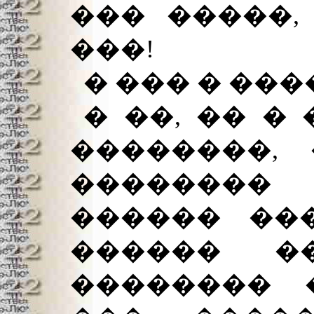
��� �����,
���!
� ��� � ���
� ��, �� � 
��������,
��������
������ ��
������ �
�������� 