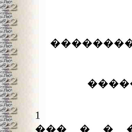
��������
����
1
��� � � �