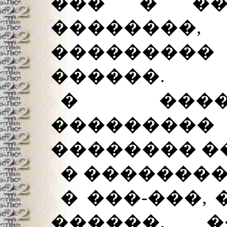
��� � ��
��������
���������
������.
� ����
�������
�������� ��
� ��������
� ���-���, 
������. �