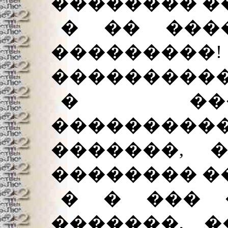
�������� ��
� �� ���
��������
����������
� ���
���������
�������, 
�������� ��
� � ��� 
�������, 