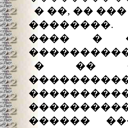
� ��, �� ��
��������.
���� � �
����������
� �� �
���������
��������
���������
������ ��