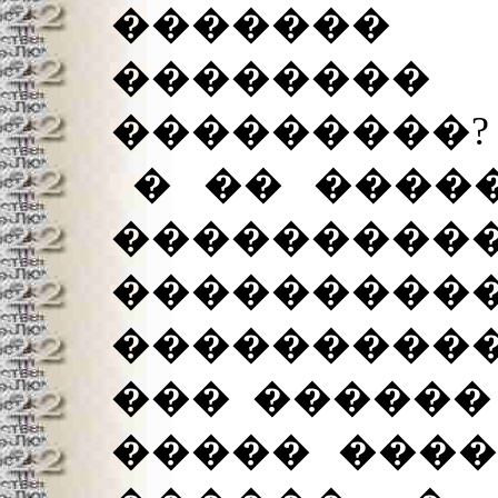
�������
�������� 
���������?
� �� ����
������
���������
���������
��� ������
����� ����