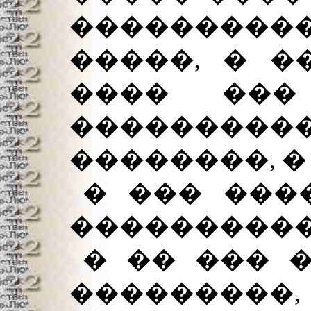
����������
�����, � �
���� ���
��������
��������, �
� ��� ���
����������
� �� ��� 
���������,