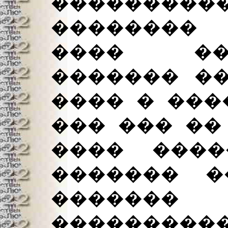
����������
�������� 
���� ��
������� ��
���� � ���
��� ��� ��
���� ����
������� �
������
���������