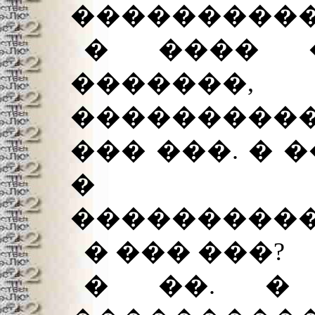
����������
� ���� �
�������
���������
��� ���. � 
� ���
����������
� ��� ���?
� ��. �