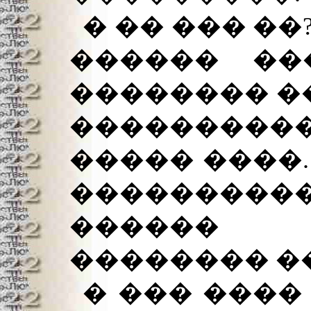
� �� ��� ��
������ ��
�������� ��
��������
����� ����.
�������
������ 
�������� �
� ��� ����