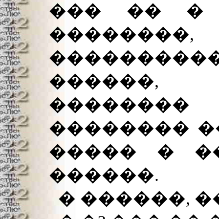
��� �� � 
������
���������
������,
������
�������� �
����� � �
������.
� ������, �