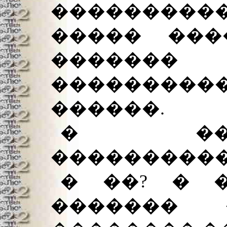
��������
����� ���
������
��������
������.
� ���
����������
� ��? � 
������� 