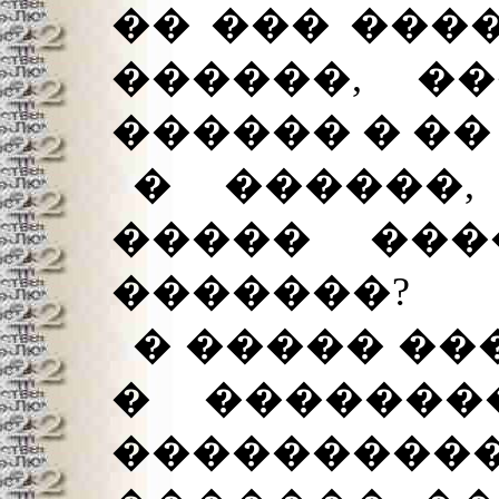
�� ��� ����
������, �
������ � ��
� ������,
����� ���
�������?
� ����� ���
� �������
��������