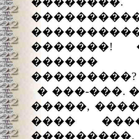
��������
���������
���������
�������!
������
���������?
� ���-���. 
�����, ���
���� ���
���������.