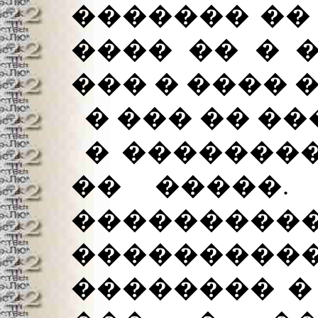
������� �� 
���� �� � 
��� � ���� 
� ��� �� �
� ��������
�� �����.
���������
����������
�������� � 