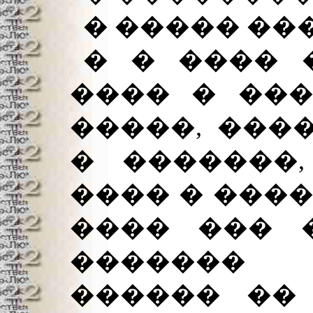
� ����� ��
� � ���� 
���� � ���
�����, ����
� �������
���� � ����
���� ��� 
�������
������ �� 