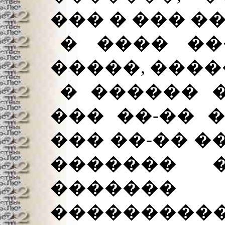
��� � ��� �
� ���� ��
�����, ����
� ������ 
��� ��-�� 
��� ��-�� ��
������� �
�������
���������