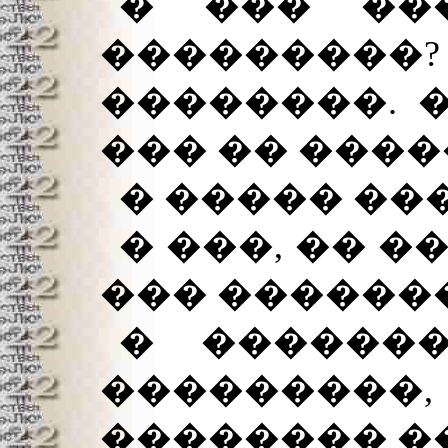
� ��� ��
���������
��������. 
��� �� ����
� ����� ���
� ���, �� �
��� ������
� ������
��������
�������� �