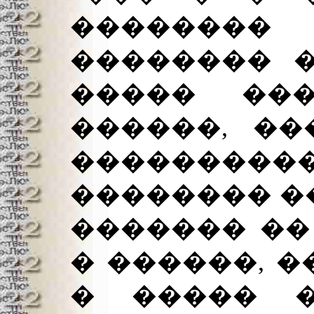
�������
�������� 
����� ���
������, ��
���������
�������� �
������� ��
� ������, 
� ����� �