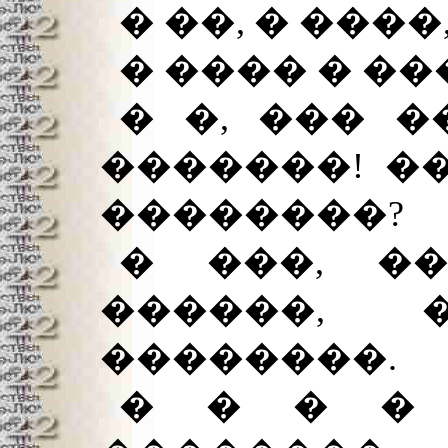
� ��, � ���
� ���� � ��
� �, ��� 
�������! ��
��������?
� ���, �
������, 
��������.
� � � � 