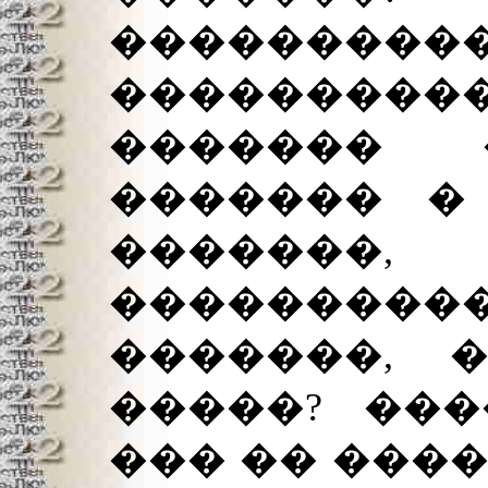
�������
�������
�������
������� �
�������
���������
�������, 
�����? ��
��� �� ����