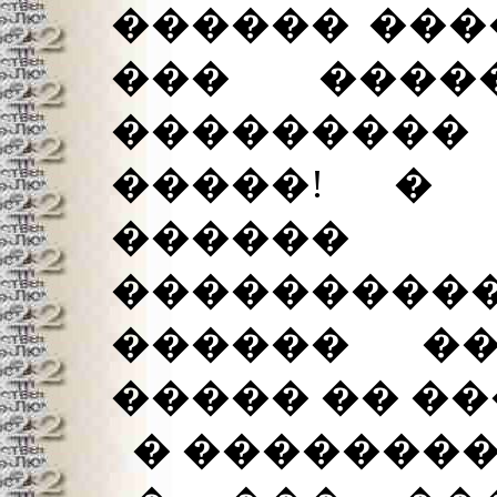
������ ���
��� ����
���������
�����! � 
������
��������
������ ��
����� �� �
� ��������