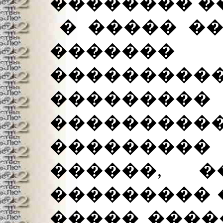
�������� �
� ����� ��
�����
��������
���������
��������
���������
������, �
��������� �
����� ����