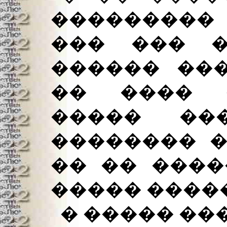
��������� 
��� ��� �
������ ���
�� ���� �
����� ���
�������� �
�� �� ����
����� �����
� ����� ��