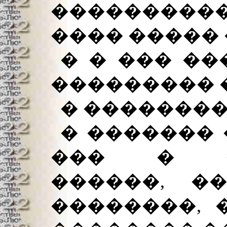
����������
���� ����� 
� � ��� ��
��������� �
� ��������
� ������� 
��� � ��
������, �
��������, 