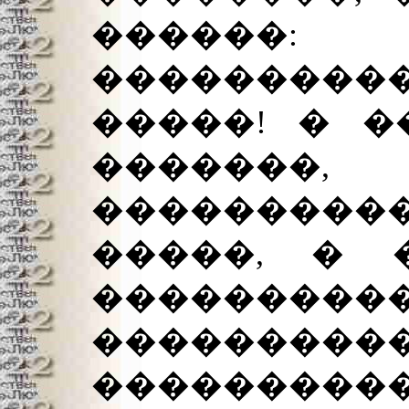
������
����������
�����! � �
�������,
���������
�����, � 
��������
���������
���������