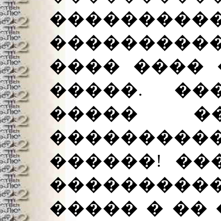
����������
���������
���� ���� 
�����. ��
����� �
�������
������! ��
���������
����� � �� 