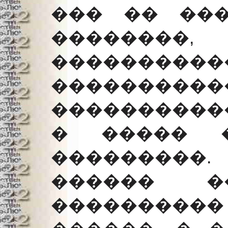
��� �� ��
�������
����������
����������
����������
� ����� �
���������
������ �
����������