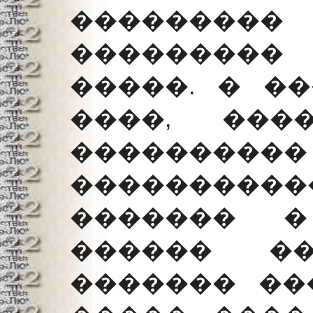
��������
��������
�����. � �
����, ���
���������
����������
������� �
������ ��
������� ��