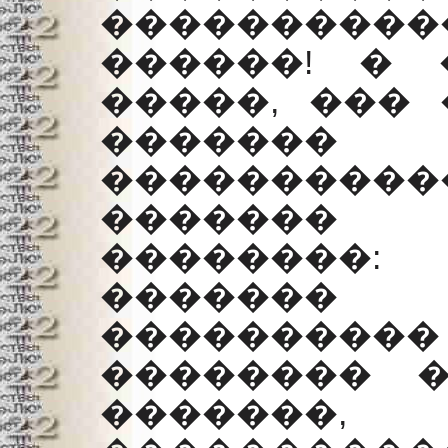
���������
������! �
�����, ��� 
�������
����������
�������
��������
�������
�������
�������� 
�������