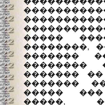
�������
��������
����������
���������
����� ���
��������, �
������� �
�������� 
������� ��
������� �
����� ���
�����,