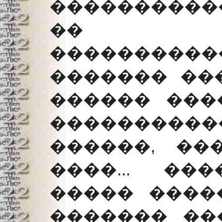
����������
�� ���
��������
������� ��
������ ���
�����������
������, ��
����... ��
����� ����
������� ��