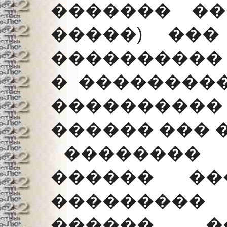
������� ��
�����) ���
���������� 
� ���������
���������
������ ��� 
��������
������ ��
��������
������ �