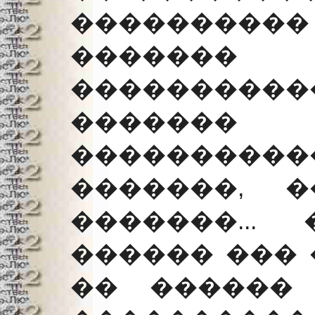
���������� 
�������
��������
�������
�����������
�������, �
�������...
������ ���
�� ������