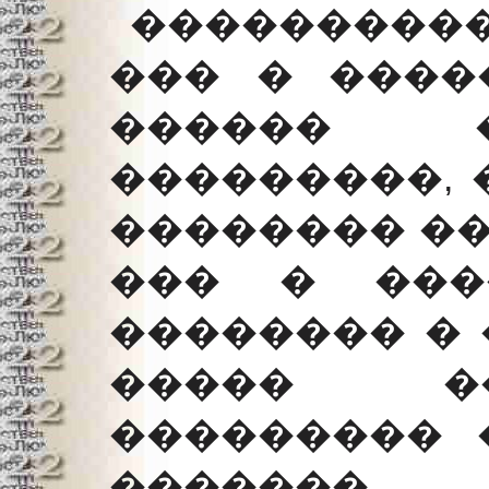
����������,
��� � ����
������ �
���������, 
�������� ��
��� � ���
�������� � 
����� �
��������� 
�������