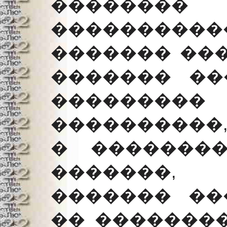
�������
���������
������� ��
������� ���
���������
����������,
� �������
�������,
������� ��
�� ��������