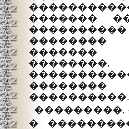
���������
������� �
����������
�������� 
������� 
��������.
����������
��������
����������
���������, 
� ��������