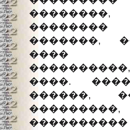
�������
��������
�������, 
���� ��
����������,
����. ���
������, �
�������
���������� 