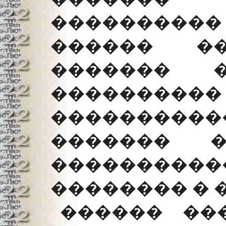
���������
������ ��
������� �
������
�������
������� 
����������
�������� � 
������ ��