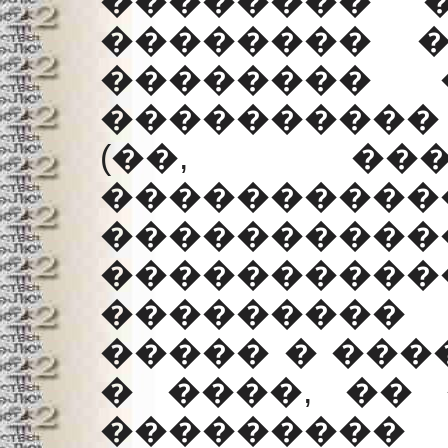
�������� 
�������� 
�������� 
���������
(��, ���
������
��������
����������
��������� 
����� � ���
� ����, �� 
���������