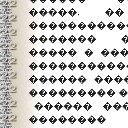
�����. �
��������
������� �
����� � ���
�����������
������ ����
��������� ��
������ ��
��������