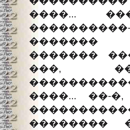
����������
����... �
����������
������� 
������� ��
���, �
�����������
����... ��-
���������
�������� 