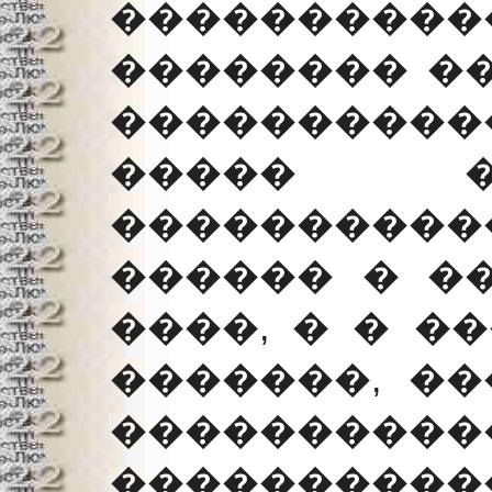
���������
�������� ��
���������
����� �
���������
������ � �
����, � � �
�������, ��
���������
���������