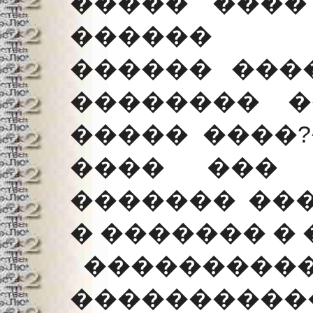
����� ����
������ �
������ ����
�������� �
����� ����?�
���� ��� 
������� ��
� ������� � �
�������
�������