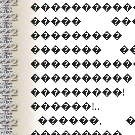
���������
����� ���
��������
������� �
������
����������
���������!
������!..
������, 
���������