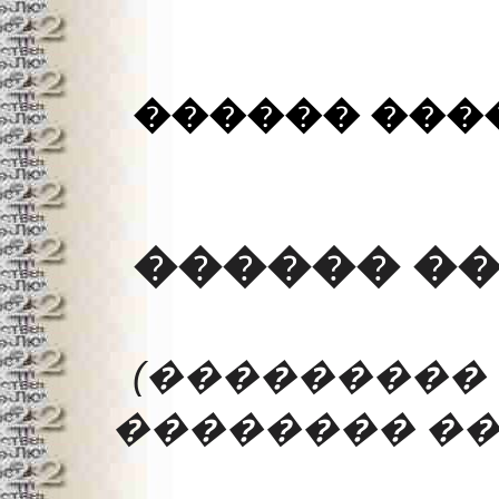
������ ���
������ �
(������
�������� ���