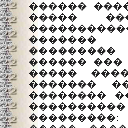
������ ����
����� ��
���������
�������
���������
������ ��� 
����� ���
������� �
�������� �
��������
���������