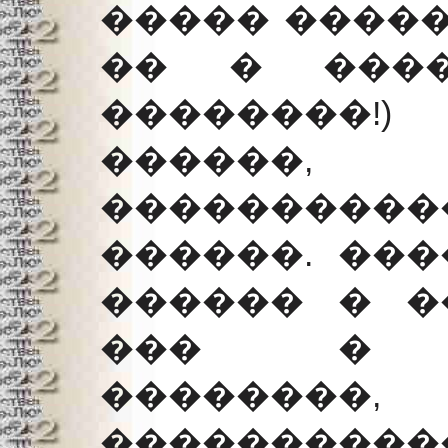
����� �����
�� � ����
��������!
������
��������
������. ���
������ � �
��� � �
��������,
����������