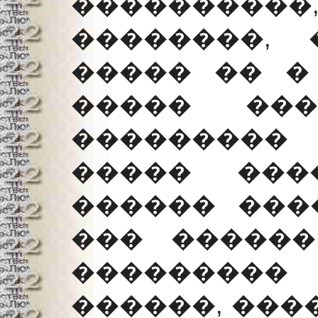
����������
��������,
����� �� �
����� ���
���������
����� ���
������ ���
��� ������
��������
������, ���