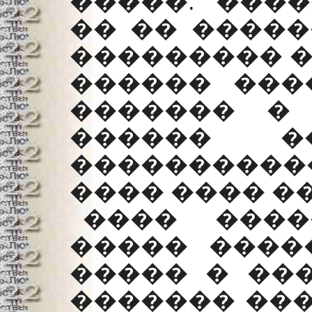
�����. ���
�� �� �����
��������� �
������ ���
������� �
������ �
����������
���� ���� �
���� ����
����� ����
����� � ���
������� ���