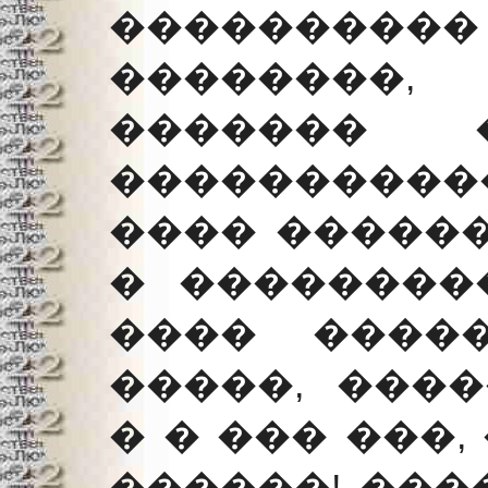
���������
��������,
������� �
���������
���� ������
� ��������
���� ����
�����, ���
� � ��� ���
������! ���