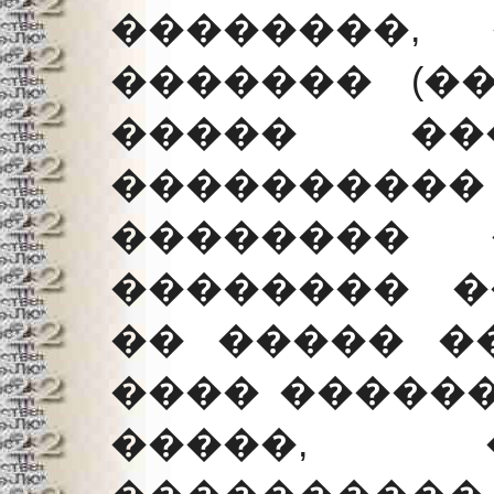
��������,
������� (��
����� �
��������
�������� 
�������� �
�� ����� �
���� ������
�����, ��