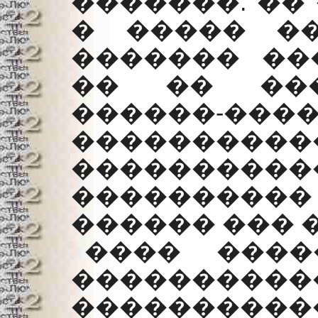
�������. ��
� ����� �
������� ��
�� �� ���
������-����
����������
��������
����������
������ ��� �
���� ����
�����������
����������