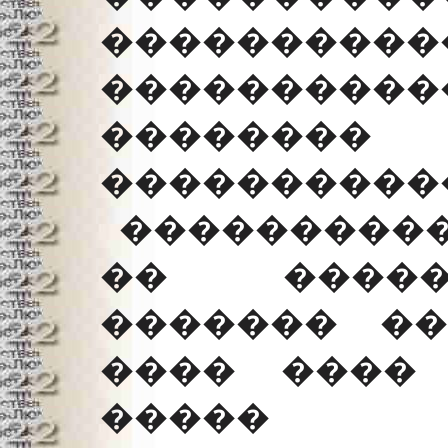
��������
���������
�������
�����������
���������
�� �����
������� ��
���� ����
����� 