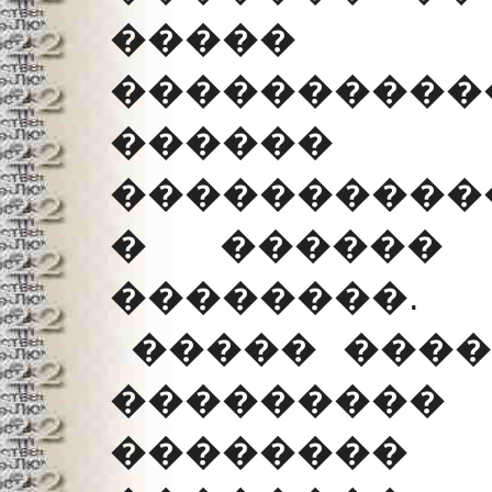
����� (
����������
������
�����������
� ������ 
��������.
����� ����
���������
�������� 