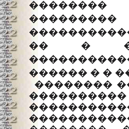
�������
�����
����������
�� � ��
����������
������ � � 
�������� �
����������
�����
���������