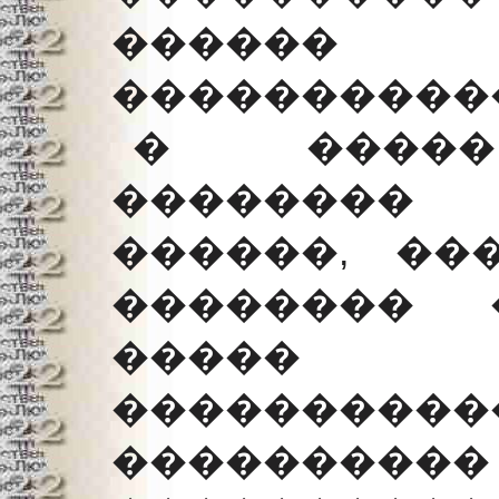
������ 
�����������
� �����
��������
������, ��
�������� 
����� 
���������
�������