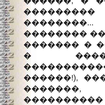
������, � 
�������
��������
�������� ��
������� � �
� ����
�����������
������!), �
�������,
��������