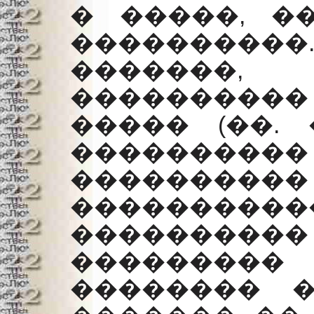
� �����, �
����������
�������
��������
����� (��.
����������
�������
�����������
��������
�������
�������� 