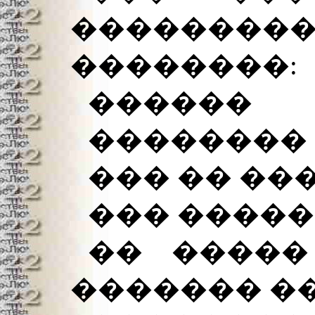
���������
��������:
������
��������
��� �� ��
��� �����
�� �����
������� �