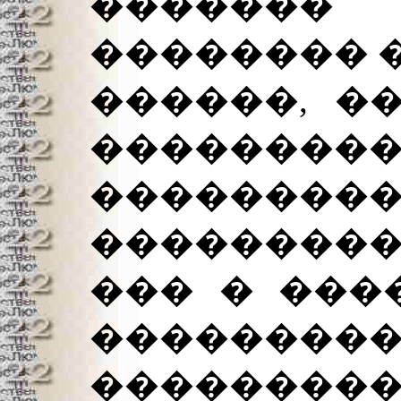
�������
�������� 
������, �
�������
��������
���������
��� � ���
��������
���������