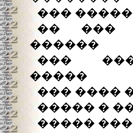
��� �����
�� ��� 
������
��� ���
�����
��� ���� 
����� � �
����� ��