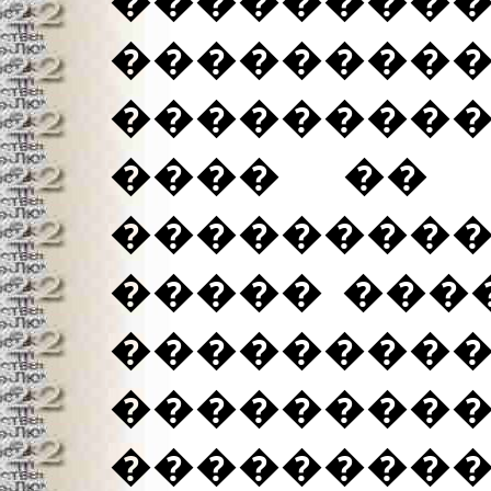
���������
����
���������
���� �� 
��������
����� ����
��������
���������
��������