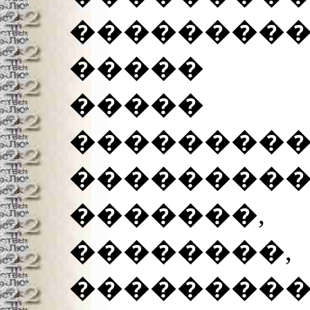
���������
����� �
����
��������
��������
�������
��������,
�������