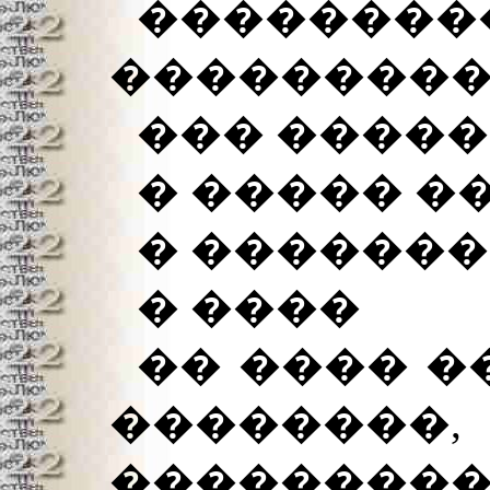
��������
���������
��� ����
� ����� �
� �������
� ����
�� ���� �
��������
���������