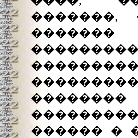
�������, 
������
���������
����
������
�������
������
������ � 