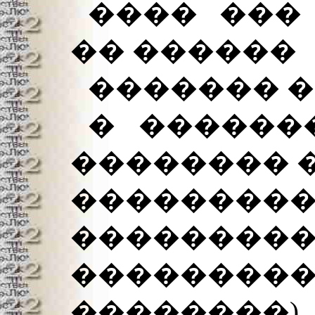
���� ���
�� ������
������� 
� �������
�������� 
���������
�����
������
��������)