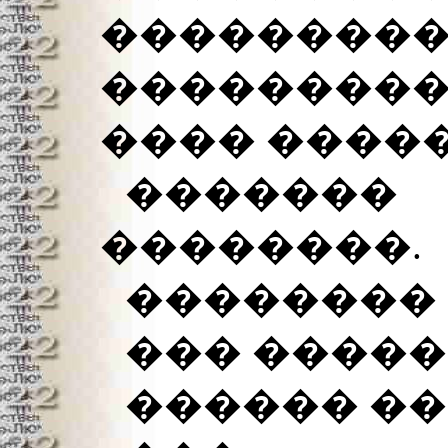
���������
���������
���� �����
�����
��������.
�������� 
��� �����
������ ��