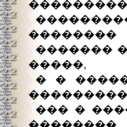
���������
�������
��������
������� �
�����,
� � ����
��������
��� � ���
��������