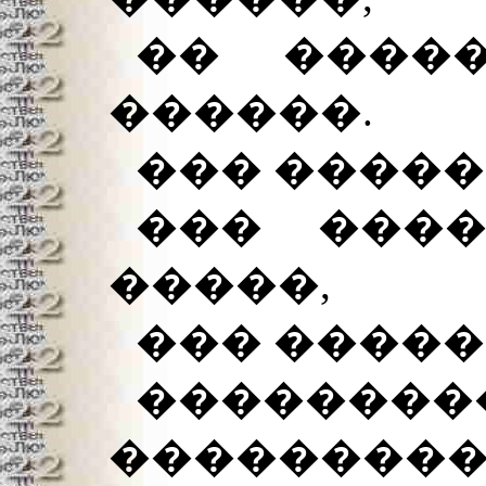
�� ����
������.
��� �����
��� ����
�����,
��� �����
���������
���������