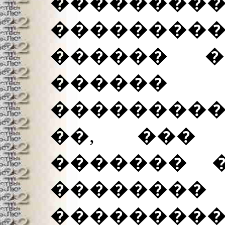
�����
���������
������ �
�����
���������
��, ���
������� 
�������
���������