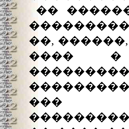
�� �����
��������
��, ������
���� �
��������
���������
��� 
���������