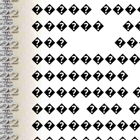
����� ���
������ ��
��� ���
���������
�������
�������� 
���� ��� �
����