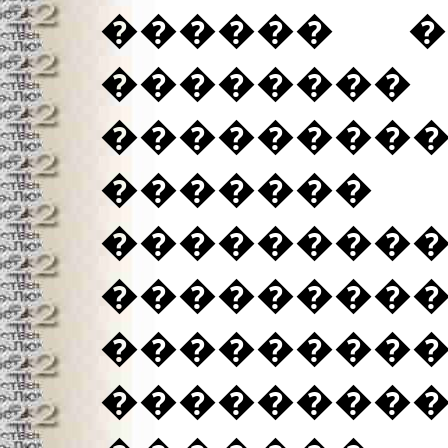
������ �
������
�������
�������
��������
������
��������
��������