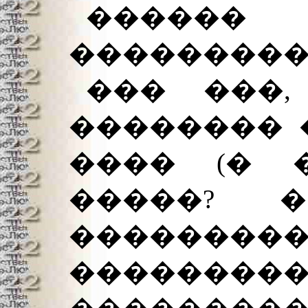
������
��������� 
��� ���
�������� 
���� (� 
�����? �
���������
�����