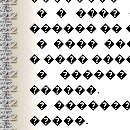
� � ���� 
������ �� 
� ���� ��
� ���� ���
� ������
������.
� �������
�����.