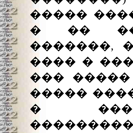
����� ���
� �� ��
�������, 
���� � ���
��� �����
����� ���
� ���
���������