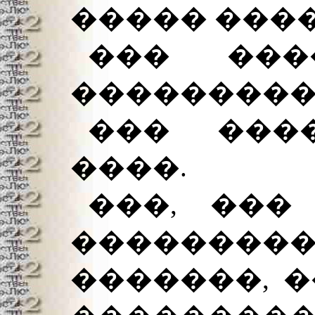
����� ���
��� ���
��������
��� ���
����.
���, ���
���������
�������, 