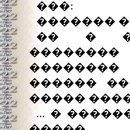
���:
������� 
�� � ��
��������
�������
������ ��
����� ���
... � ���
�����