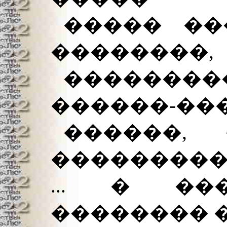
����� ��
��������,
���������
������-��
������,
���������
... � ��
�������� �