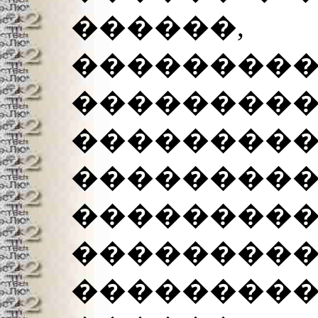
�����
��������
��������
���������
������
���������
�����
��������