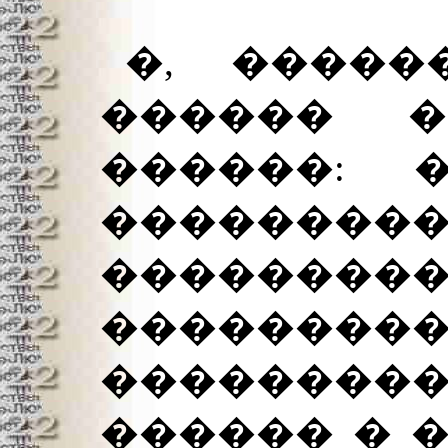
�, �����
������ �
������: 
�������
��������
�������
��������
������ � 