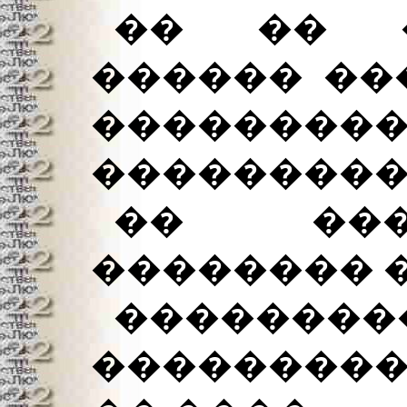
�� �� �
������ ���
�����
���������
�� ���
�������� �
������
���������