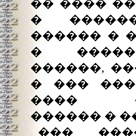
�� ���� �
� ������
������ � 
� �����
������, �
� ��� ���
���� ��
������ � �
��� ��