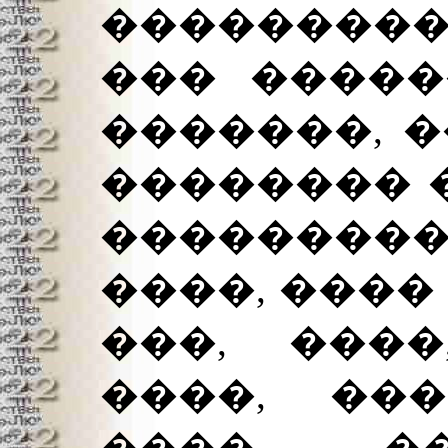
��������
��� �����
�������, �
�������� �
��������� 
����, ����
���, ����
����, ���
����, ��