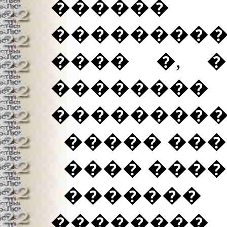
����
�������
���� �, �
����
���������
����� ���
���� ����
�����
��������