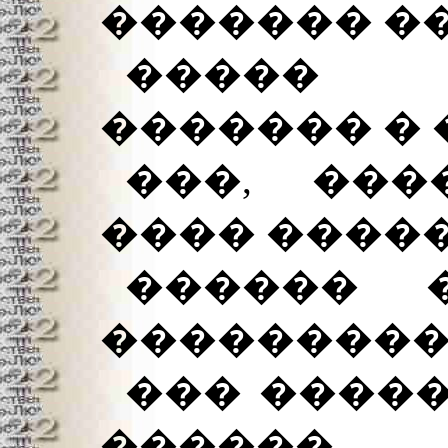
������� ��
����� 
������� � 
���, ���
���� �����
������ 
���������
��� �����
������,