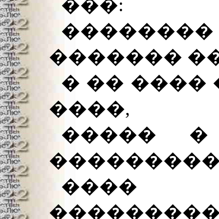
���:
�����
������� �
� �� ���� 
����,
����� �
���������
���
���������