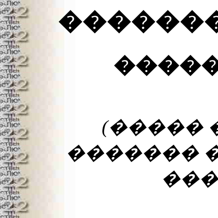
������
�����
(�����
������� �
����