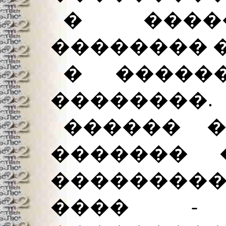
� ����
�������� 
� �����
��������.
������ �
������� 
���������
���� -