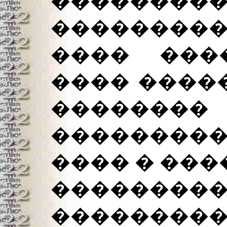
�������
�������
���� ���
���� ����
�������
��������
���� � ����
��������
����������