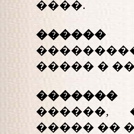
����.
������ 
�������
����� � �
�������
������, 
����� �� 