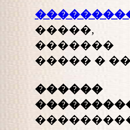
�������
�����,
������� 
����� � �
�����
��������
��������