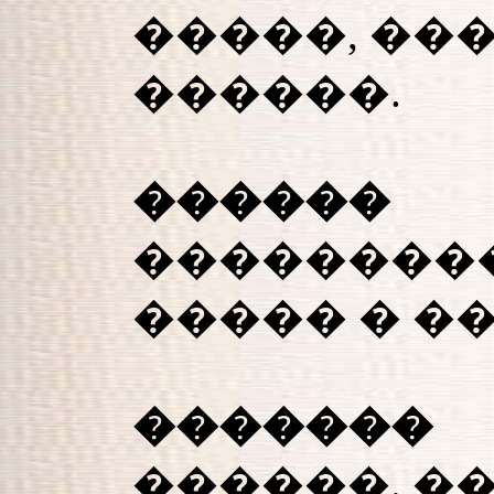
�����, ��
������.
������
�������
����� � �
�������
������. �