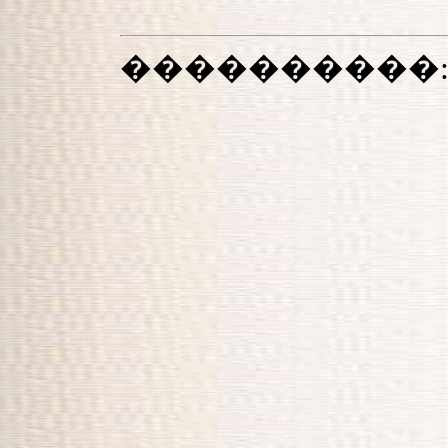
����������