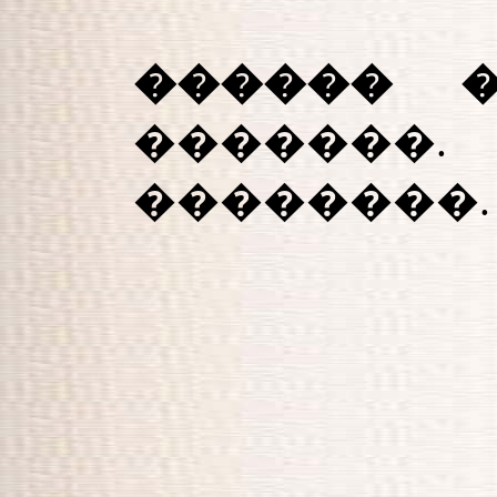
������ 
������
��������.