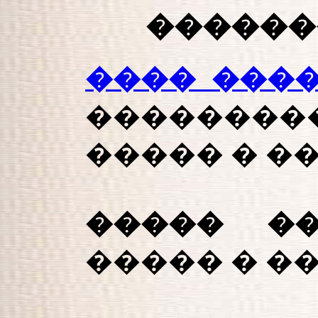
������
���� ���
�������
����� � �
����� ��
����� � �