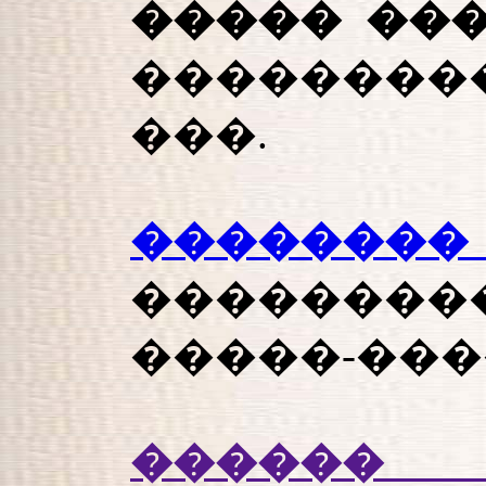
����� ��
���������
���.
�������
�������
�����-���
������ 