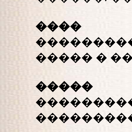
���� �
���������
����� � �
�����
���������
���������