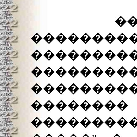
�����
���������
��������
��������
��������
����
��������