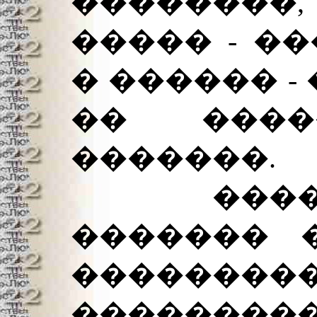
��������
����� - �
� ������ -
�� ����
�������.
����� 
������� 
��������
���������