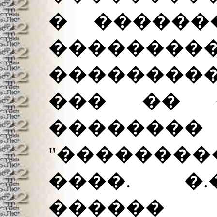
� ������
������
��������
��� �� 
������
"�������
����. �.
������