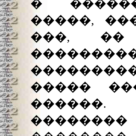
� ������
�����, ��
���, ��
��������
���������
����� ��
������
��������