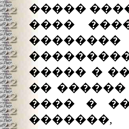
����� ����
���� ���
�������
������
����� � �
�� ������
���� � ��
�������,