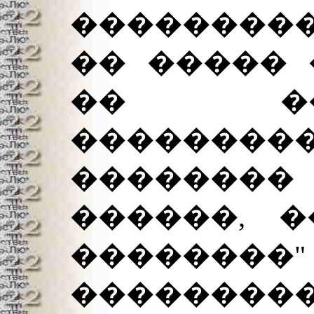
���������
�� ����� 
�� ��
���������
������
������, �
������
��������