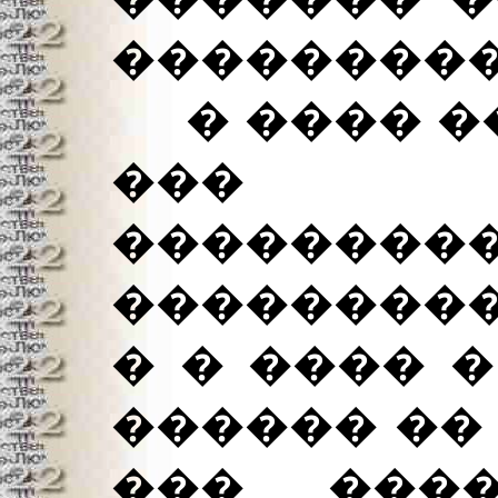
���������
� ���� ��
��� ��
��������
���������
� � ���� 
������ �� 
��� ����