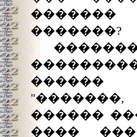
������
�������?
��������
��������
������ 
"������
������ ���
���� ���