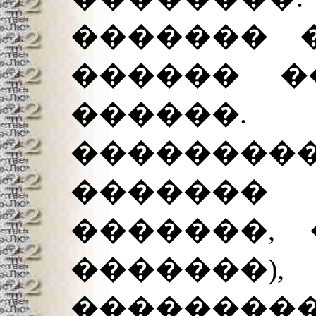
������� 
������ �
����
�������
������
�������, 
������
���������