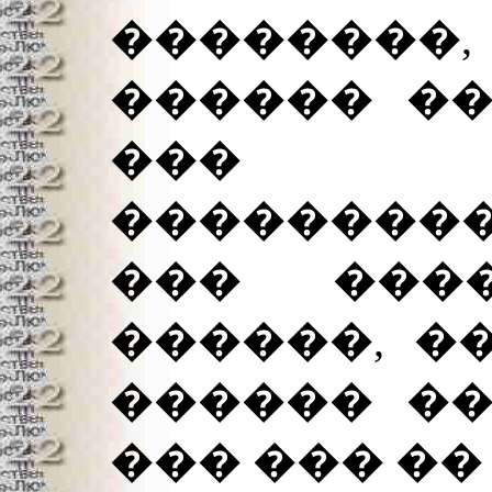
��������,
������ ��
��� 
��������
��� ���
������, �
������ ��
��� ��� ��