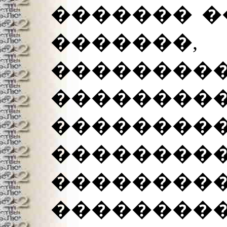
������� ��
�������
�������
�������
�����
��������
��������
���������