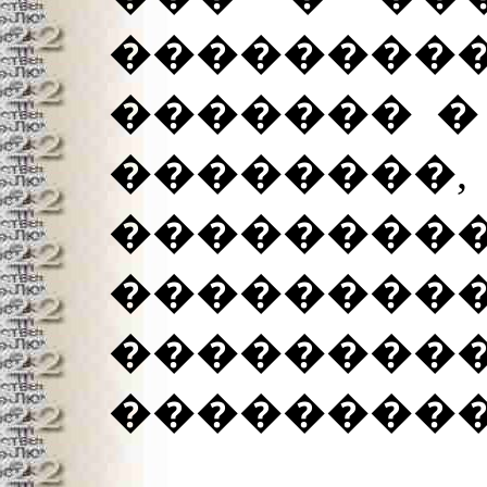
���������
������� � 
��������
��������
�������
�����
���������