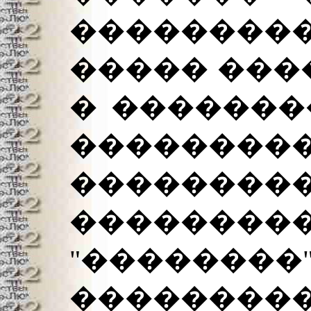
��������
����� ���
� �������
��������
���������
�������
"��������
������