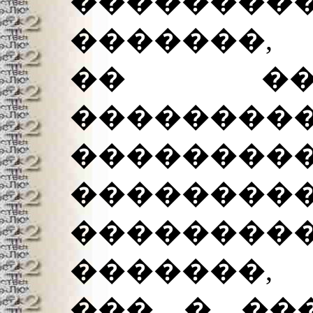
���������
�������,
�� ���
�����
�����
���������
������
�������,
��� � ��