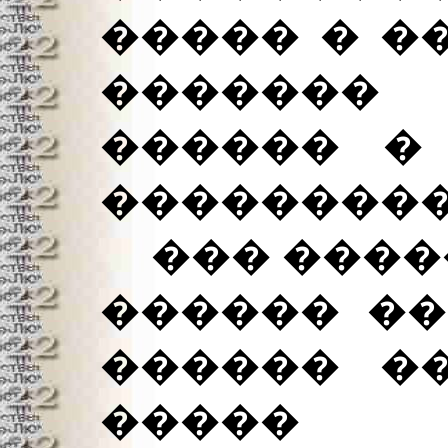
����� � �
�������
������ �
���������
��� �����
������ ��
������ ��
����� 