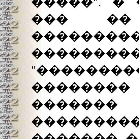
�����". �
��� ��
��������
��������
"��������
��������
������� 
�������
������� �