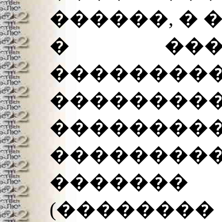
������, � 
� ����
������
���������
��������
�������
������
(��������