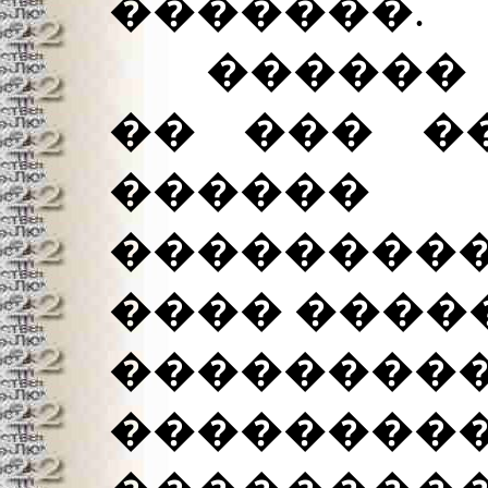
�������.
������ ��
�� ��� �
���
��������
���� ����
��������
��������