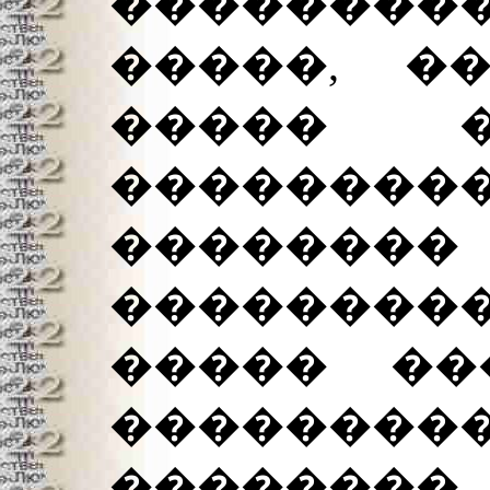
�������
�����, �
����� �
������
����
��������
����� ��
��������
������