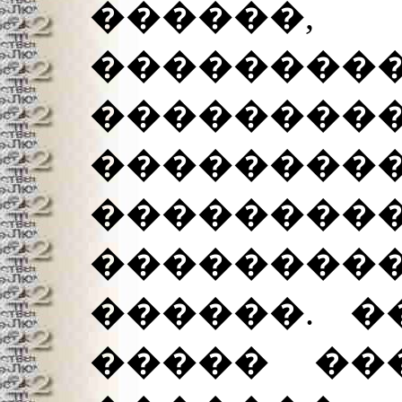
������
�����
����
��������
������
������
������. �
����� ��