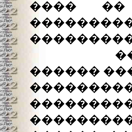
���� ��
��������
���������
�����
������ ���
��������
������
�������