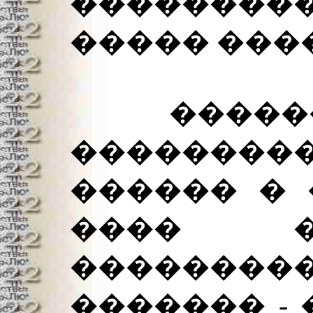
�������
����� ����.
�������
������
������ � 
���� 
��������
������� -