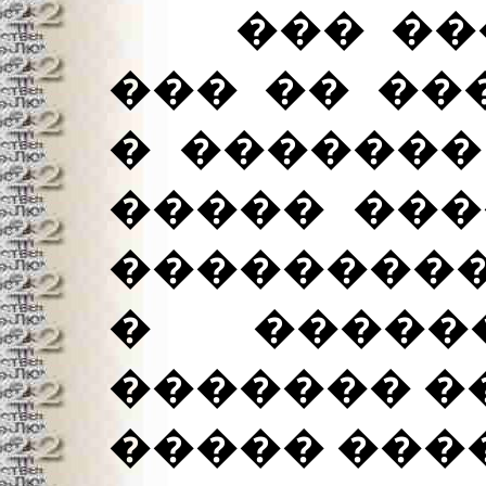
��� ����
��� �� ��
� �������
����� ���
��������
� �����
������� ��
����� ���