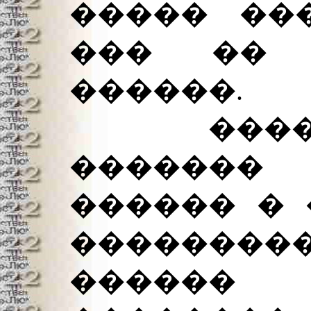
����� ��
��� �� 
������.
������
������� 
������ � 
��������
������