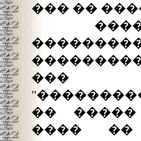
��� �� ���
������
��������
��������
��� "
"�������
�� �����
���� ��