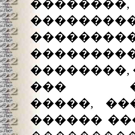
��������,
��������
��������
��������
��������, 
��� ��
�����, ��
������ ��