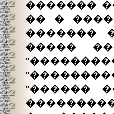
������� �
�� � ����
������� �
����� ���
"���������
"������
"������ �
��������