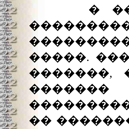
� ����
������
��������
�����. ��
�������, 
������
���������
�� ������