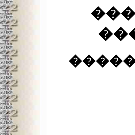
��
��
�����