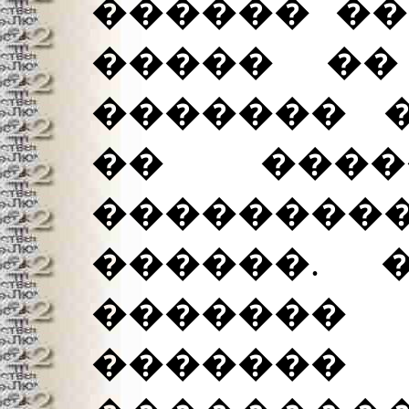
������ ��
����� ��
������� �
�� ����
�������
������. 
������
�������