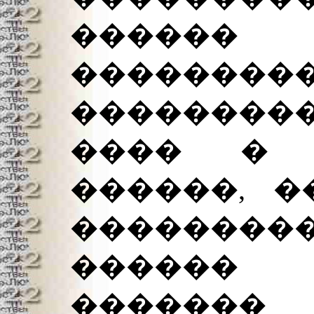
������ 
���������
��������
���� � 
������, �
�������
������
������