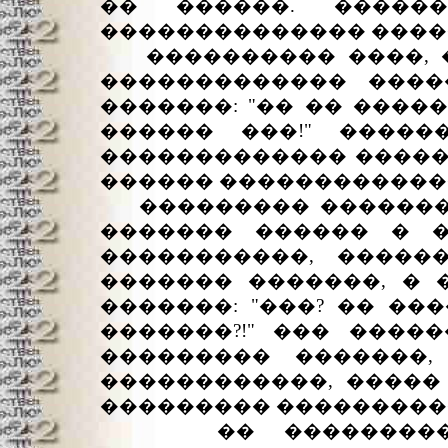
�� ������. �����
�������������� �����
���������� ����, �
������������� ����
�������: "�� �� �����
������ ���!" �����
������������� �����
������ ������������
��������� ������� 
������� ������ � �
�����������, �����
������� �������, �
�������: "���? �� ��
�������?!" ��� ���
��������� �������,
������������, �����
��������� ���������
�� ������������