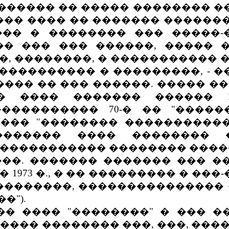
���� �� ����� �������� ��
��� ���� �� ������� ������
�� � �������� ��� �����-
�� ��� ��� ������, �����
��, ��������, � �����������
���������� � ���������, - �
����� �� ��� ������. ����� 
 ���� ������� ������ 19
���������� 70-� �� "����
��� "�������� �����������
������� ���� �������� �
���������� �������� ������
�. ������� ������� ��� ��
 1973 �., � �� ��������� � ��
��������, ��������������� 
�").
 ���� "��������" � ��� �
��� �������� ���, ���, ���