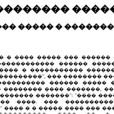
�������� ����
�� ����� � ������
� ���� ����� ��� ������ �
������������ ������ ����
���� � ����������� �����
���������", ��� �������� ��
���������� ������ ����� 
 �������� ���� �������, ��
������� �������": "���� ��
��� ����. ��� ���������
 ���� � � ����� ���� ��� ��