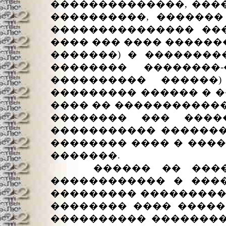
��������������, ���
����������, ������
��������������� ��
���� ��� ���� ������
�������) � ��������
�������� ��������
���������� ������
��������� ������ � �
���� �� ������������
�������� ��� ����
����������� �������
�������� ���� � ���
�������.
������ �� ������ 
������������ � ���
��������� ����������
�������� ���� �����
���������� ��������