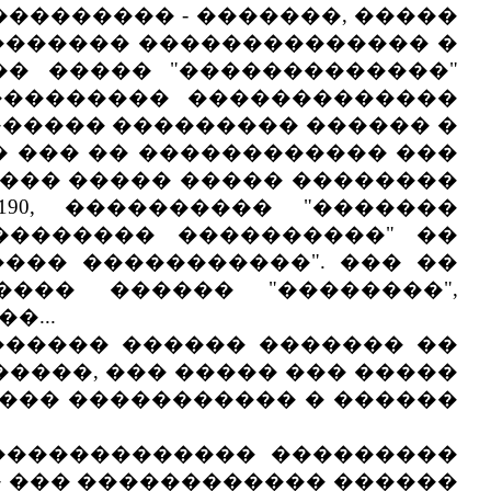
�������� - �������, �����
������� �������������� �
�� ����� "�������������"
 ��������� �������������
 ������ ��������� ������ �
� ��� �� ������������ ���
����� ����� ����� ��������
0, ���������� "�������
��������� ����������" ��
��� �����������". ��� ��
��� ������ "��������",
...
����� ������ ������� ��
�-�����, ��� ����� ��� �����
��� ����������� � ������
������������� ���������
� ��� ������������ ������