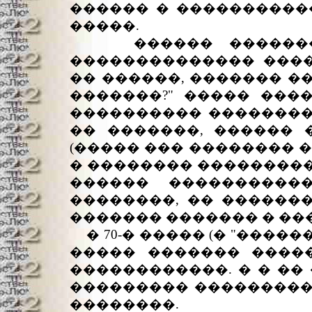
������ � ����������
�����.
������ ���������
�������������� ����
�� ������, ������� �
�������?" ����� ���
���������� ��������
�� �������, ������ 
(����� ��� �������� 
� �������� ���������
������ ����������
��������, �� �������
������� ������� � ��
� 70-� ����� (� "���
����� ������� ����
������������. � � ��
��������� ���������
��������.