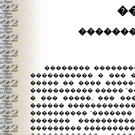
�
�������
�������� �������� 
����������� � ��� 
����� �� ���� �����
����������� ����� "�
� ��� �����, ��� ��
������ ������������
���������� "������� 
������� ���������
��������� ���������"