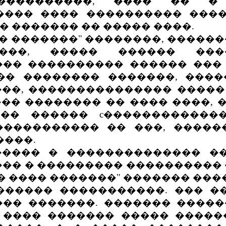
�����������, ���� �� �
���� ���� ���������� ���
 ������� �� ����� ����.
 �������" ��������, ������
���, ����� ������ ���
�� ���������� ������ ���
�� �������� �������, �����
�, ��������������� ����� 
�� �������� �� ���� ����, 
�� ������ c������������
����������� �� ���, ����
����.
��� � �������������� ��
�� � ��������� ���������� 
� ���� �������" ������� ���
���� �����������. ��� �
�� �������. ������� �����
 ���� ������� ����� ����