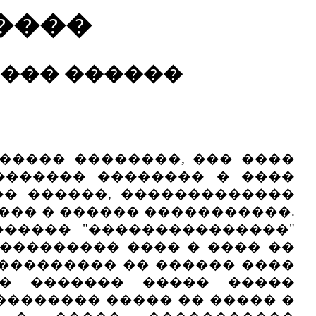
����
���� ������
���� ��������, ��� ����
������� �������� � ����
�� ������, �������������
��� � ������ �����������.
������ "���������������"
��������� ���� � ���� ��
���������� �� ������ ����
�� ������� ����� �����
�������� ����� �� ����� �