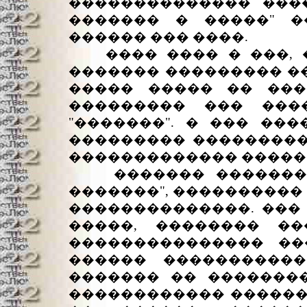
�������������� ���
������� � �����" �
������ ��� ����.
���� ���� � ���, �
������� ��������� ��
����� ����� �� ���
��������� ��� ���
"�������". � ��� ��
��������� ����������
������������� ������
������� ��������, 
�������", ����������
��������������. ���
�����, �������� ��
��������������� ��
������ �����������
������� �� ��������
������������ �������