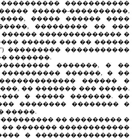
� ���������� �����������
����� ������-����������,
�����, ����� ������ ����
�����, ��������� �� ���
 ������ �������������� �
���� ������ ��� �� ������
") ��������� �����������
�� �������.
�������� �������, � ��
 ���������� ������, � ��
�������������� ������ �
��, �� ������� ��� �����.
���� � ����� �������. ��
��� �������� �������� �
 �����.
���������� �� ��������� �
� �� ������� ������������
���� � ����������������