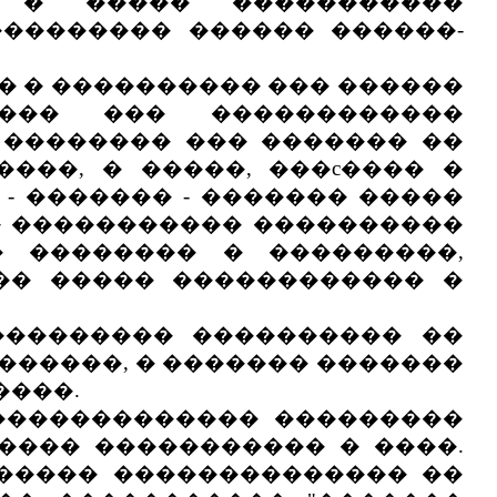
 � ����� �����������
��������� ������ ������-
� � ���������� ��� ������
��� ��� ������������
 �������� ��� ������� ��
���, � �����, ���c���� �
- ������� - ������� �����
� ����������� ����������
� �������� � ���������,
��� ����� ������������ �
�������� ���������� ��
������, � ������� �������
����.
������������� ���������
���� ����������� � ����.
������ �������������� ��