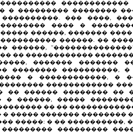
������������� �����������
� � ��������� �������� ��
����������. ��� ����, ��
��������� ���� � �������
����� ������, ������� ����
���������� ������. �� ���
�� ������, "��������������
� �� �� ������������ ������
��, ������� ������� ��
� �������� ����������, �
���� � ������������, � 
�������� ������������ ����
� �� ������ �������� �� 
� � ������, ����� �������
�������� �� �� ������������
� � ����� ������� �������� 
�� �����: � �� ����������, 
 ��������� ��������� ���