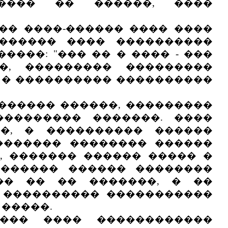
����� �� ������, ����
� ����-������ ���� ����
������� ���� ����������
�����: "��� �� � ���� - ���
�, ��������� ���������
 � ���������� ����������
����� ������, ���������
��������� �������. ����
��, � ���������� ������
������� �������� ������
�, ������� ������ ����� �
������� ������ ��������
�� �� �� �������, � ��
, ���������� �����������
�����.
� ���� ������������