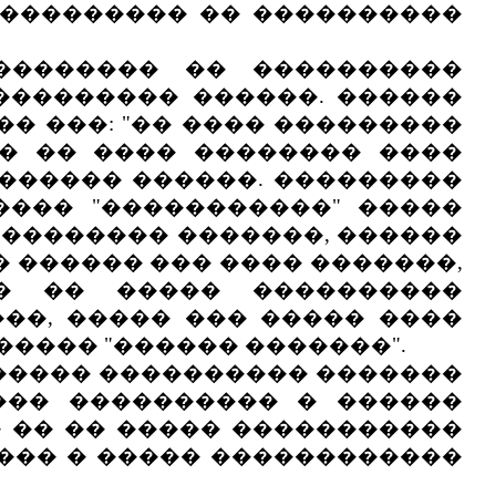
���������� �� ����������
������ �� ����������
��������� ������. ������
� ���: "�� ���� ���������
�� �� ���� �������� ����
������ ������. ���������
���� "�����������" �����
��������� �������, ������
� ������ ��� ���� �������,
�� �� ����� ����������
���, ����� ��� ����� ����
���� "������ �������".
) ����� ���������� �������
��� ���������� � ������
� �� �� ����� �����������
��� � ����� ������������