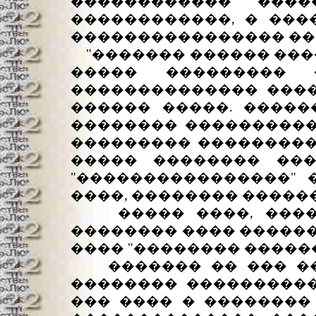
������������ ���
������������, � ���
���������������� ���
"������� ������ ����
����� ��������� 
�������������� ����
������ �����. �����
�������� �����������
��������� ���������
����� �������� ���
"����������������" 
����, �������� �����
����� ����, �����
�������� ���� ������
���� "�������� �����
������� �� ��� ���
�������� ����������
��� ���� � ��������