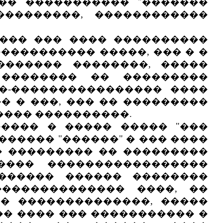
�� ����������� "�������
���������, ������������
��� ��� ���� ����������
���������� �����, ��� � �
������� ��������, �����
 �������� �� ���������
��-���������������� ����
� � ���, ��� �� ���������
���� ����������.
��� � ����� ����� "���
����� "������" � ��� ����
� ��������� �� ���������
���� �����������������
������� ������ ��������
�������������� ����, ��
�� ��������������, �����
�� ���� ��� ����������� �