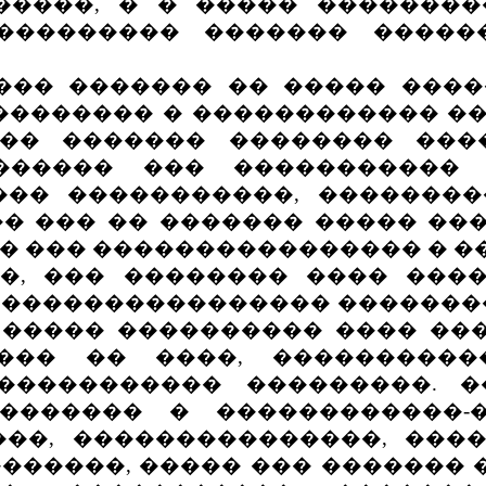
�����, � � ����� ��������
��������� ������� �����
�� ������� �� ����� ����
������� � ������������ ��
�� ������� �������� ���
������ ��� �����������
���� �����������, �������
 ��� �� ������� ����� ���
 ��� ���������������� � �
��� �������� ���� �����
 ���������������� ��������
 ����� ���������� ���� ��
��� �� ����, ����������
����������� ���������. 
������� � ������������-
��, ���������������, ���
�����, ����� ��� ������� 