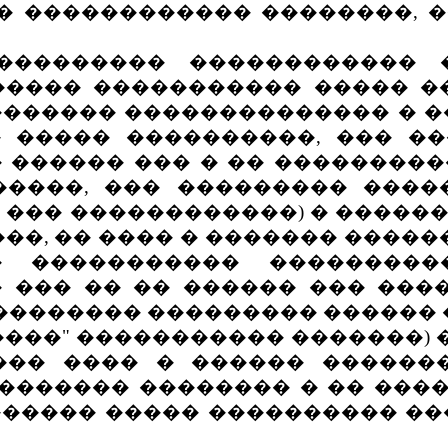
� ������������ ��������, 
������ ������������ ��
���� ����������� ����� �
������� �������������� � ��
� ����� ����������, ��� �
 ������ ��� � �� ���������
�����, ��� ��������� ����
� ��� ������������) � �����
��, �� ���� � ������� �����
� ����������� ��������
 ��� �� �� ������ ��� ���
�������� ��������� ������ �
������" ����������� �������
��� ���� � ������ ������
 ������� �������� � �� ���
����� ����� ���������� ��