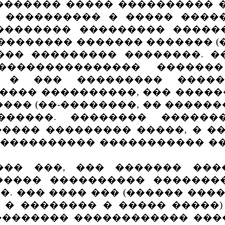
������� ����� ���������� �
� ���������� � ����� ����
�������� ��������� ������
�������� ������� ������� 
��� ��������� ��������. 
-��������������� �����
) � ��� ��������� ����
���� ����������, ��� ����
��� (��-��������, �� ������
������. �������� ������
���� ��������� �����, � ��
����������� ����������� ��
���, ��� ������� �����
����� ���������� �������
. ��� ���� ��� (������ ���
 � �������� � ����� �����
������� ������������ �����