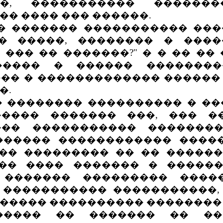
��, ����������� ������
� ���� ��� ������.
 ������� ����������� ����
� �����, �������� � ���
 ��� �� �������?" � � �� �� 
����� � ������ ��������
�� � ������������� ������
�.
�������� ���������� � ���
���� ������� ���, ��� �
��� ����������� �������
 ������ ������������ ����
��� ��������� �� �� �����
���� ���� ������� � �����
 ������� ��������� ����
 ����������� �����������
����� ���������� �������� 
� �� ������� �� ����