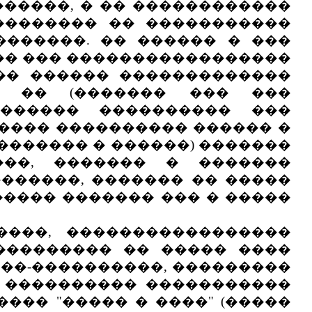
�����, � �� ������������
�������� �� �����������
������. �� ������ � ���
(�� ��� �����������������
��� ������ �������������
�� �� (������� ��� ���
������� ���������� ���
����� ���������� ������ �
������� � ������) �������
���, ������� � �������
������, ������� �� �����
���� ������� ��� � �����
��, �����������������
��������� �� ����� ����
���-����������, ���������
) ���������� �����������
�� "����� � ����" (�����