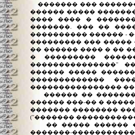
������� ��� ��������
������ ����� ������
���� ���� � �������
�������. ��� �� ���
���������� ������ - 
��������� ��� ����� 
�� ������ ���� � �� 
� ��������� ������
���������������" ��
������ ����� ������
������������� ���
���������������� ���
������ �� ��������
������ ���-�� � ������
������� �������� ��
("������� �����������
�� ����� ������ ��
�������-������������