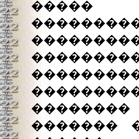
�����
���������
��������
��������
�������
�������
�������� 
������� 