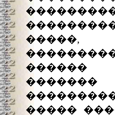
��������
�������
�����,
�������
������
������
�������
����� ���