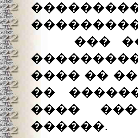
�����
���������
��� ���
�������
���� �� �
�� �����
���� ���
����