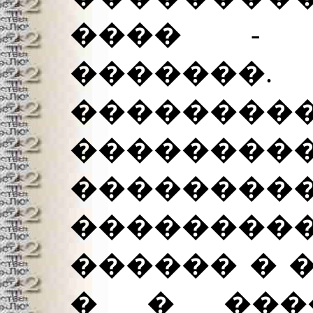
���� - 
����
�����
���������
�����
��������
������ � 
� � ���