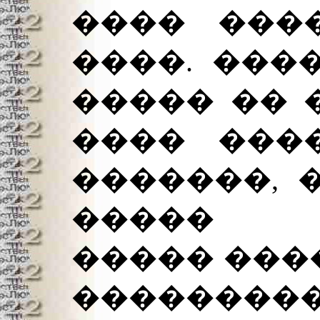
���� ���
����. ���
����� �� �
���� ���
�������, 
����� 
����� ���
���������