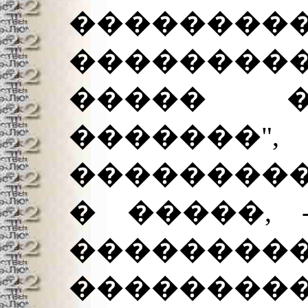
����
��������
����� �
�����
��������
� �����, 
����������
���������