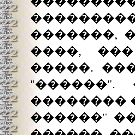
��������
�������
�������, 
����, ��
�����. ��
"������".
�������� �
������" �
������ ��