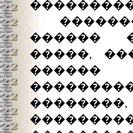
���������
��������
������ 
�����, ��
������
�������
�����
���������