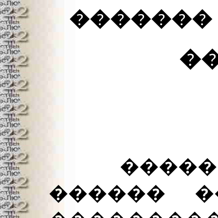
�������
�
�������
������ �