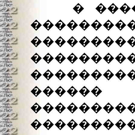
� �����
��������
��������
���������
������
�����
��������
��������