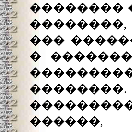
�������� 
��������,
��� �����
� �������
��������
��������.
���������
������,