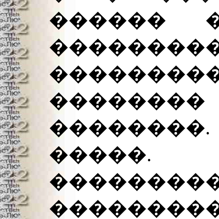
������ �
���������
������
������
��������.
�����.
���������
��������