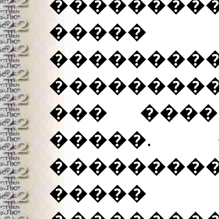
�������
����� �
��������
���������
��� ����
�����. 
������
����� 