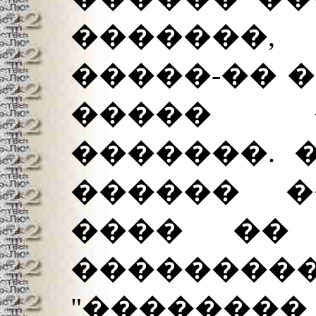
�������,
�����-�� 
����� 
�������. 
������ �
���� ��
�������
"�������� 