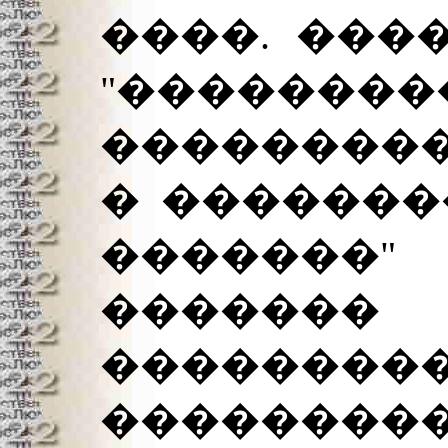
����. ����
"��������
���������
� �������� 
�������"
������� 
������
���������