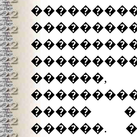
��������
������
���������
���������
������,
��������
����� �
������. 