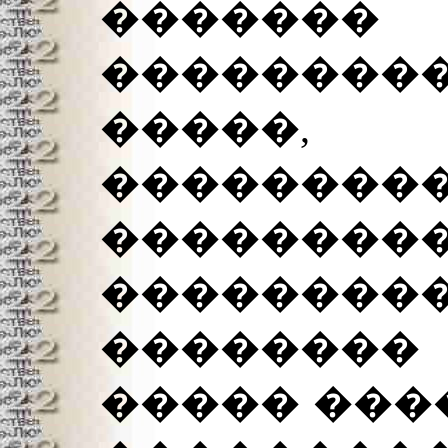
����
��������
����
���������
��������
������
�������
����� ���