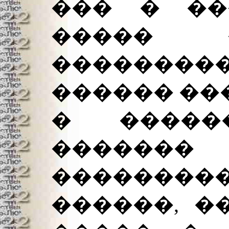
��� � ��
����� 
�������
������ ��
� �����
�����
�������
������, �