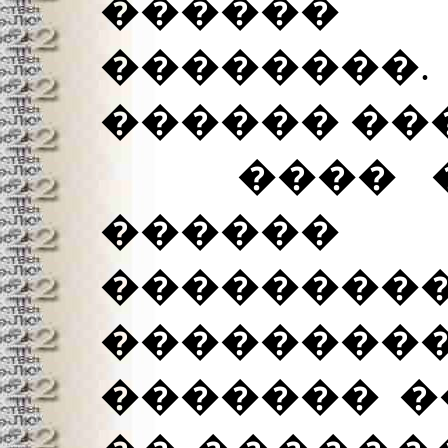
������ 
��������
������ ��
���� � 
������ 
��������
������
������� �