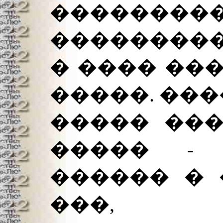
�������
��������
� ���� ���
�����. ���
����� ���
����� - 
������ � 
���,