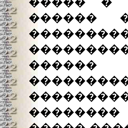
����� � 
������ 
�������
��������
�����
��������
��������
�������
����� ���