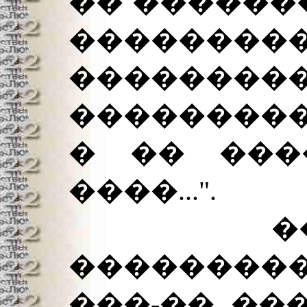
�� �������
������
�����
���������
� �� ���
����...".
�����
�������
���-��, �