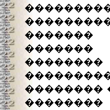
��������
������
������� 
�������
�������
�����
�������� 
������