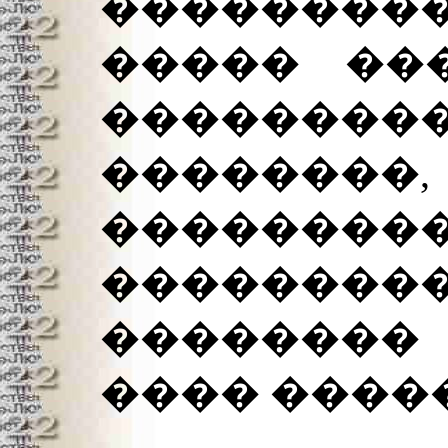
��������
����� ��
������
��������
��������
��������
�������
���� ����