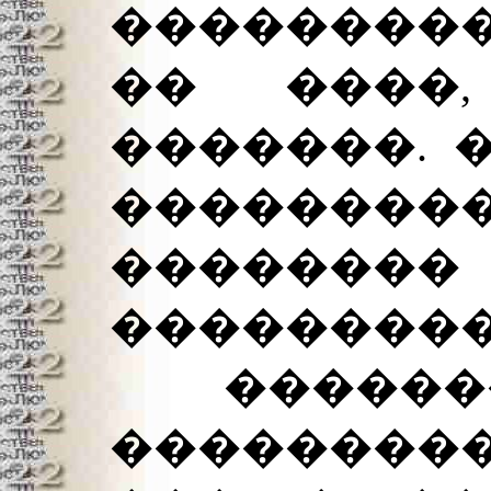
���������
�� ����
�������. 
������
����
���������
�������
���������