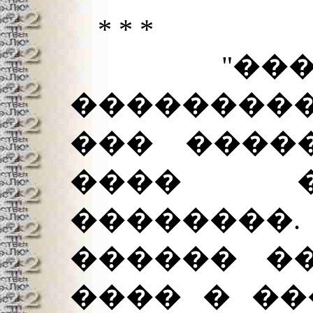
* * *
"�����
��������
��� ����
���� �
��������
������ ��
���� � ��