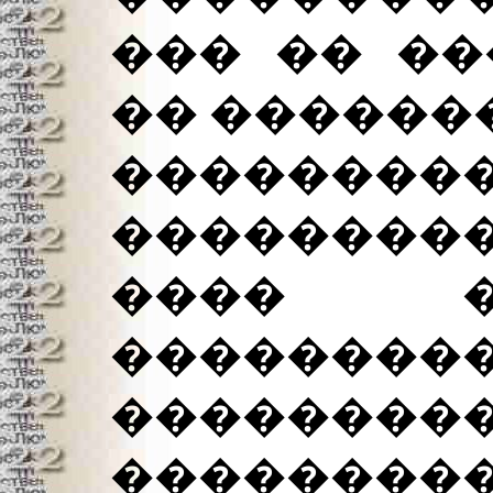
��� �� ��
�� �������
�����
���������
���� �
�������
��������
��������