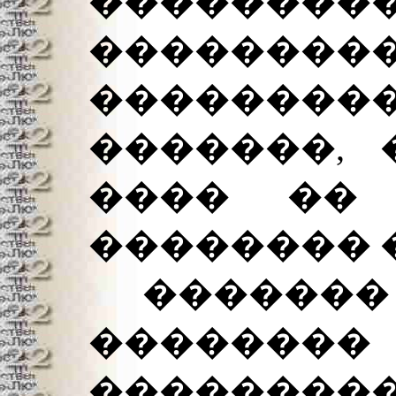
������
���������
���������
�������, 
���� �� 
�������� 
������� -
�����
��������