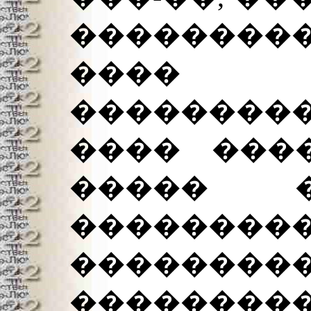
��������
���� 
���������
���� ���
����� 
�����
��������
�����