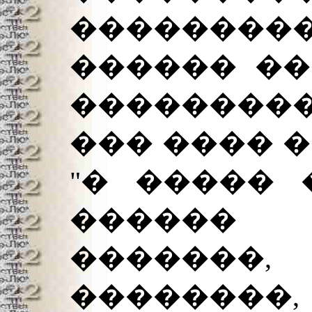
�������
������ ��
���������
��� ���� 
"� ����� 
������ 
�������
��������,