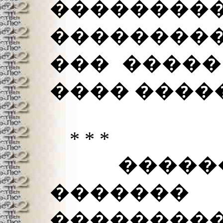
���������
��������
��� �����
���� �����
* * *
�������
������
��������