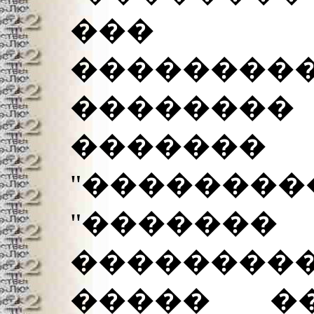
��
��������
��������
������
"�������
"������
�������
����� �