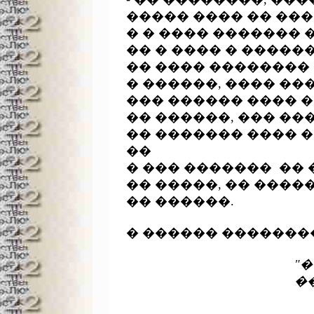
����� ���� �� ���
� � ���� ������� �
�� � ���� � ������
�� ���� �������� 
� ������, ���� ���-
��� ������ ���� �
�� ������, ��� ��
�� ������� ���� �
��

� ��� �������  �� 
�� �����, �� ������
�� ������.

� ������ ��������
"
		

							����� ������ (�� ��������