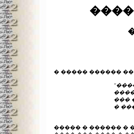
����
� ����� ������ ��
"���
					����� �� ������ � �� ���

					��� �� � ����� ������ � ��

					

									���
����� � ������ � �