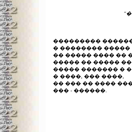
							���� �����)
"�
							�� �������� �.����
							�� �.������
��������� ������
� �������� ����� 
�� ����� ���� �� 
����� �� ����� ��
����� ������� � ��
� ����, ��� ����,

�� ��� �� ���� ���
��� - ������.
