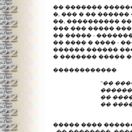
�� ������� ������
�, ��� � �� ������
��, ���������� ��
��� ��� ����� ���
�� ����� - ������
�� ���� � ���� - ��
������ ������ ��
� ������� ����� �
������������

"�� ���
				������� ������ ��������� ���� -

				�� ������, �� ����, �� �������,

				�� �

							   ������ �������
����� ���� ������
- �� ��������, ���