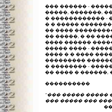
��� ������ - ����
�����, �������, �
� ������������ - 
� � ����� �������
�� ���� ���������
�� �����, � �� ���
���� ������ �����
����� ���� - �����
���� � � ���� ���
��������� ������
� �������� - ����
�� ���� � ������, 
����������

"��� ����� ����� 
��� ����� ��� ��

					       ���� ��������
