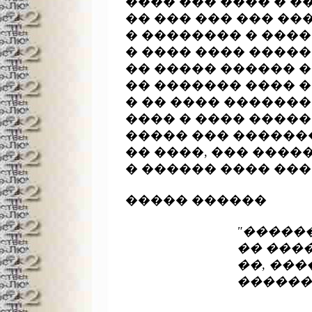
���� ��� ���� � ��
�� ��� ��� ��� ���
� �������� � ����
� ���� ���� �����
�� ����� ������ �
�� ������� ���� �
� �� ���� �������
���� � ���� �����
����� ��� �������
�� ����, ��� �����
� ������ ���� ��� 
����� ������

"������
				�� ����� � ��������� �� ������,

				��, ������������ ����� �������,

				���

							  ���� ���������