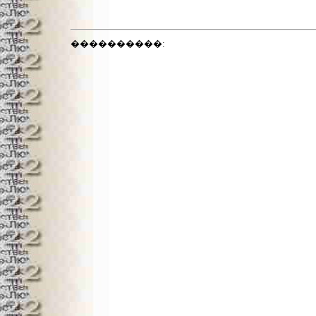
����������: