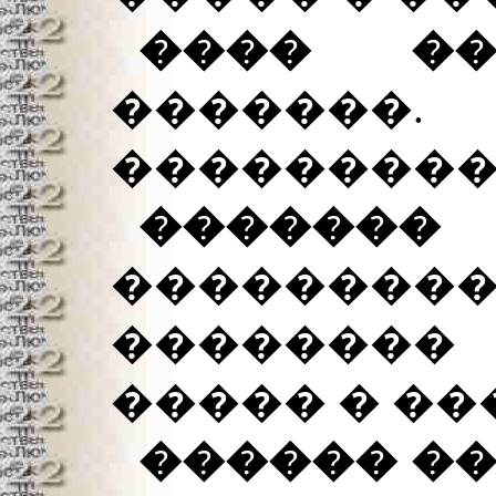
���� �
������
���������
������
��������
�������
����� � ��
������ �