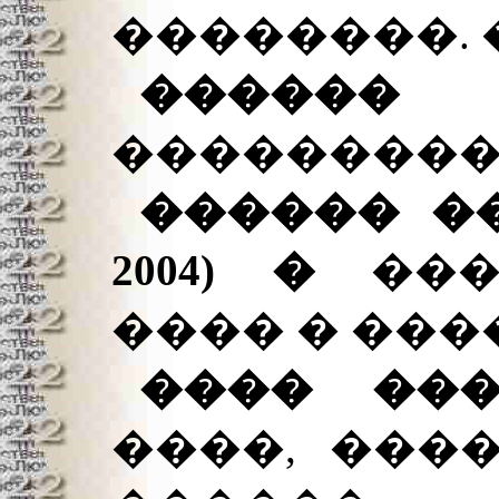
��������. 
�����
���������.
������ ��
2004) �
���
���� � ���
���� �����
����, ���