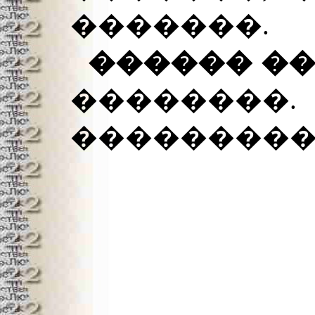
�������.
������ �
������
���������