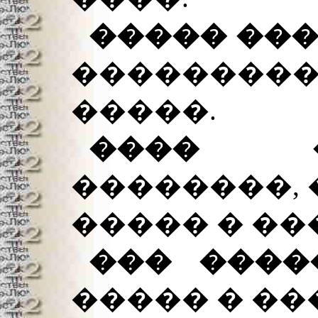
����� ��
���������
�����.
���� 
��������,
����� � ��
��� ���
����� � ��