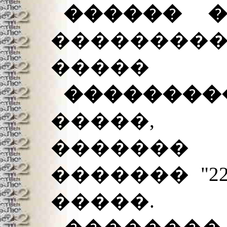
������ 
�������
�����
�������
�����,
������
������� "22
�����.