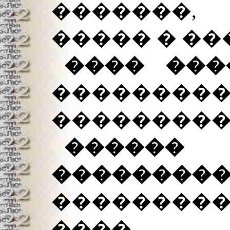
�������,
����� � ��
���� ��
��������
���������
�����
����
���������
����.