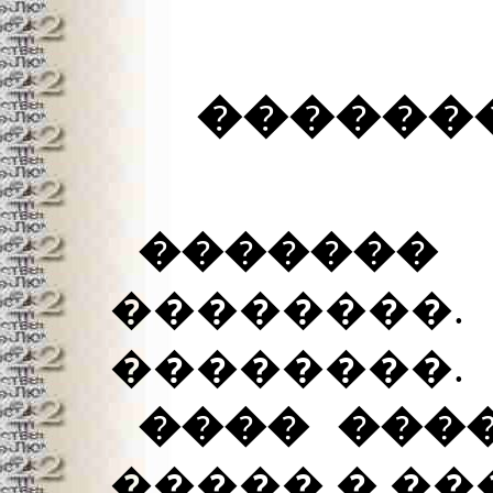
�������
������
������
��������.
���� ���
����� � ��