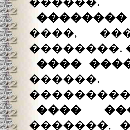
������.
�������
����, ���
��������. 
���� ���
������
���������
���� �
�������, 