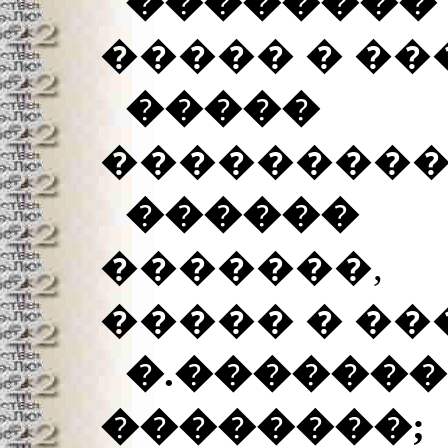
��������
����� � ��
����� 
���������.
������
�������
����� � ��
�.�����
������