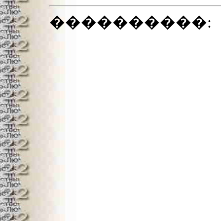
����������: