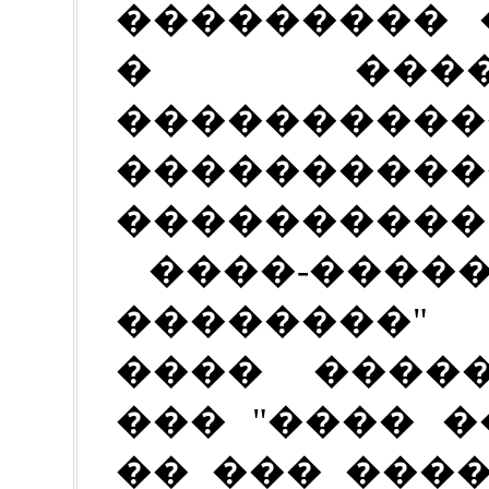
��������� 
� ����
���������
������
����������
����-���
��������"
���� �����
��� "���� 
�� ��� ����