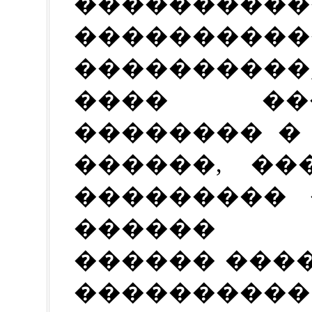
������
����������
���������
���� ��
�������� �
������, ��
��������� 
������ �
������ ����
�������