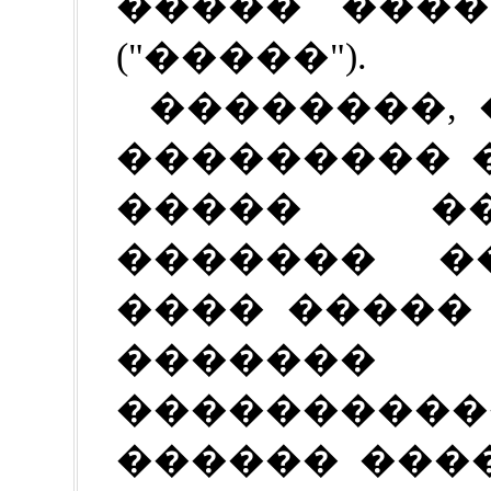
����� ����
("�����").
��������, 
��������� 
����� �
������� ��
���� �����
�������
��������
������ ���