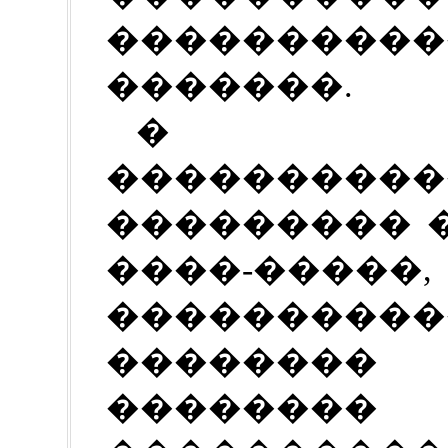
����������
�������.
� ���
����������
��������� 
����-�����,
����������
�������
��������