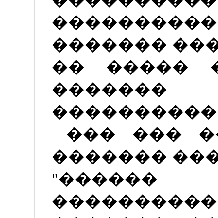
���������
������� ��
�� ����� 
�������
����������
��� ��� �
������� ��
"������
�������