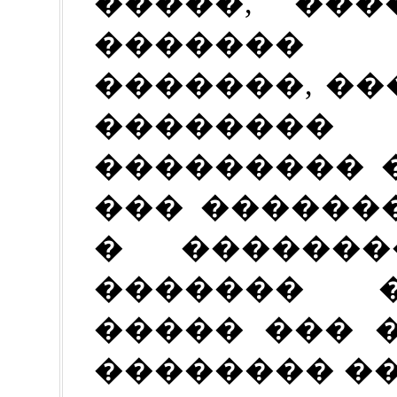
�����, ���
������� 
�������, ��
�������
��������� 
��� ������
� �������
������� 
����� ��� 
�������� �