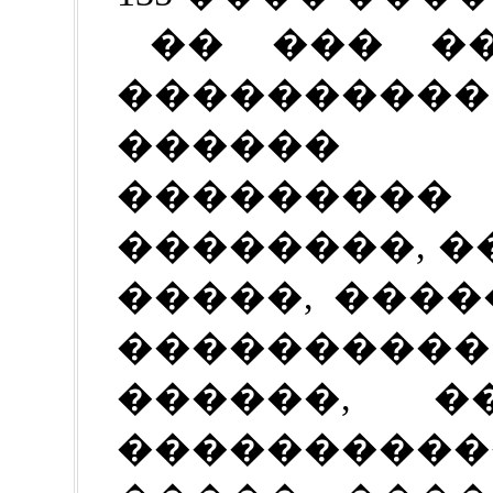
�� ��� ��
���������
������ 
��������
��������, 
�����, ���
����������
������, 
����������