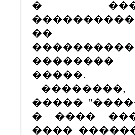
� ���
�����������
�� ��
����������
�������� 
�����.
��������
����� "���
� ���� ��
���� �����