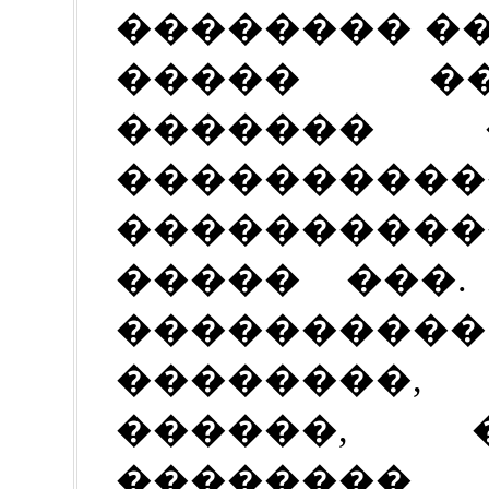
�������� �
����� �
������� 
������
���������
����� ���.
����������
��������,
������, 
�������