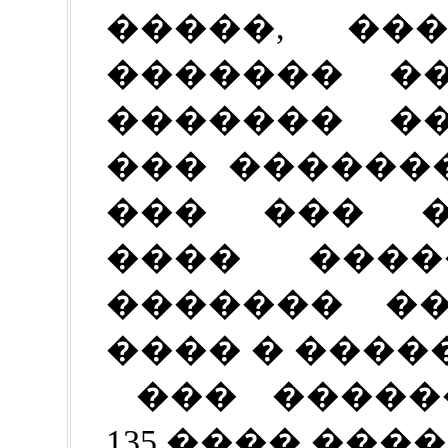
�����, ��
������� ��
������� ��
��� �������
��� ��� �
���� ����
������� ��
���� � ����
��� �����
135 ���� ���