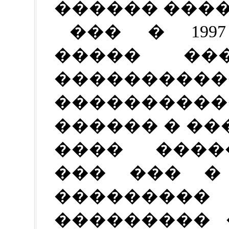
������ ����
��� � 199
����� ��
����������
����������
������ � �
���� ����
��� ��� � 
�������
��������� 