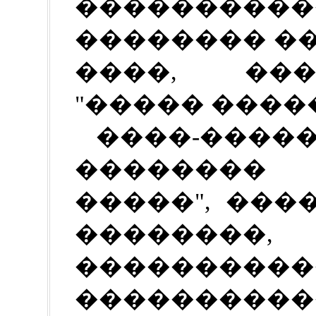
�������
�������� �
����, ��
"����� ����
����-����
��������
�����", ��
�������
����������
�������