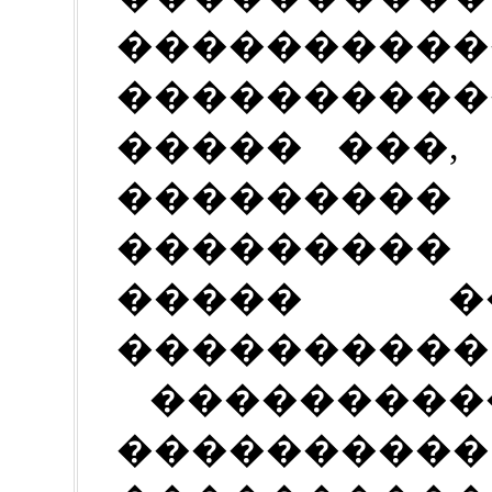
���������
����������
����� ���,
���������
��������� 
����� ��
����������
�����
����������