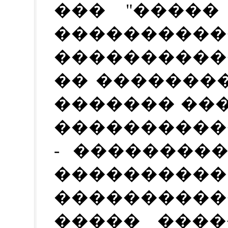
��� "�����
����������
����������
�� ��������
������� ��
����������
- ��������
����������
��������
����� ����