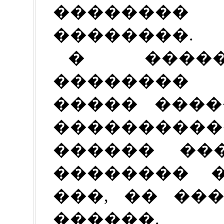
��������
��������.
� �����
��������
����� ����
���������
������ ��
�������� 
���, �� ��
������.