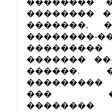
�������� �
�������� �
�������, 
��������-�
��������
������� ��
������. �
���������
��� ���
��������