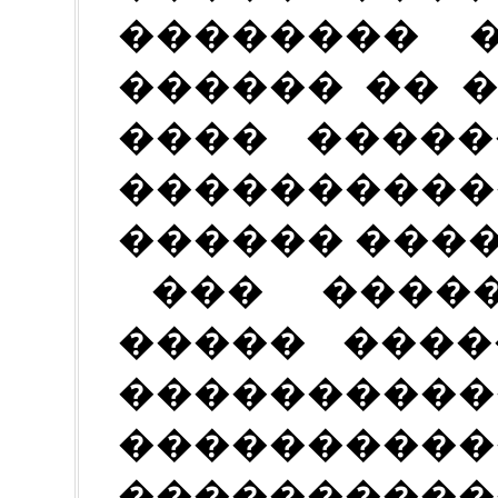
�������� 
������ �� 
���� �����
�����������
������ ����
��� ����
����� ����
����������
�������
��������