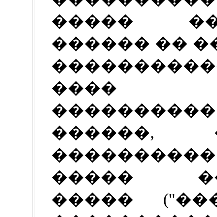
����� ��
������ �� 
���������
���� �
��������
������, �
��������
����� ��
����� ("��