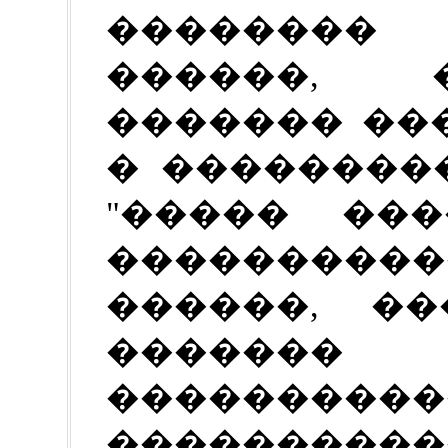
��������
������, 
������� ��
� ��������
"����� ���
����������
������, �
�������
����������
����������