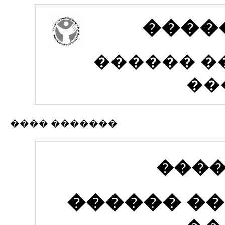
����
������ �
��
���� �������
����
������ ��