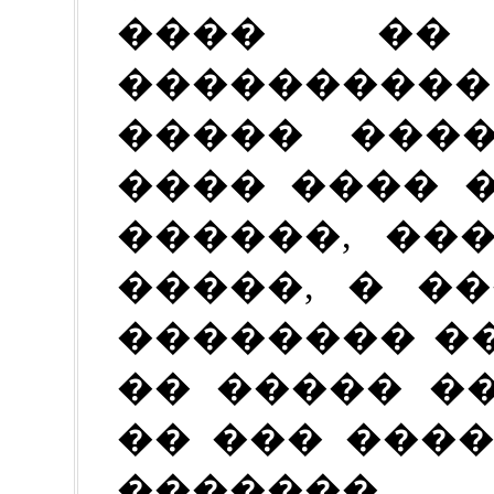
���� �� 
����������
����� ����
���� ���� 
������, ��
�����, � �
�������� ��
�� ����� �
�� ��� ���
�������