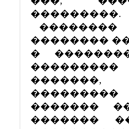
���, ����
���������.
�������
�������� �
� �������
�������
�������, 
���������
������� �
������� �