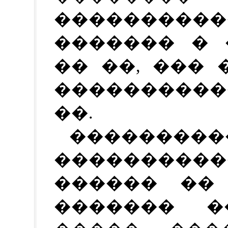
�������
������� � 
�� ��, ���
����������
��.
���������
���������
������ ��
������� �