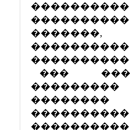
����������
���������
�������,
����������
����������
��� ��
���������
��������
����������
���������