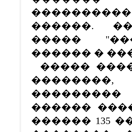
���������
������. �
����� "��
������ � ��
����� ����
��������,
��������
������ ���
������ 135 �