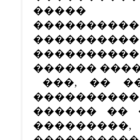
����� 
������
�����������
��������
������ ����
���, �� �
���������
������ �� 
�������
���������