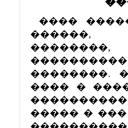
��
���� ����
������,
��������,
���������
��������. 
���� � ���
���������
����� � ��
�����