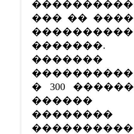
����������
��� �� ����
���������
�������.
�������
����������
� 300 �����
������ 
�������
����������