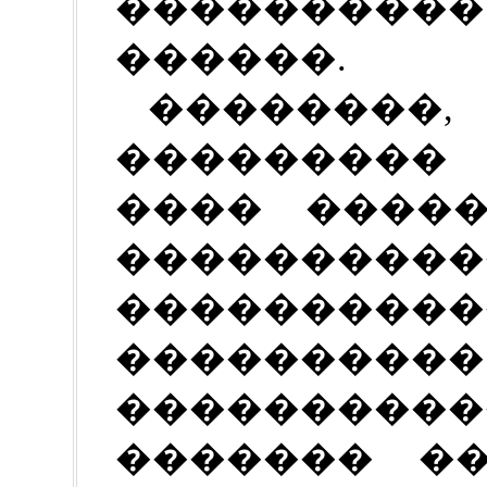
���������
������.
�������
���������
���� �����
����������
�������
����������
���������
������� ��