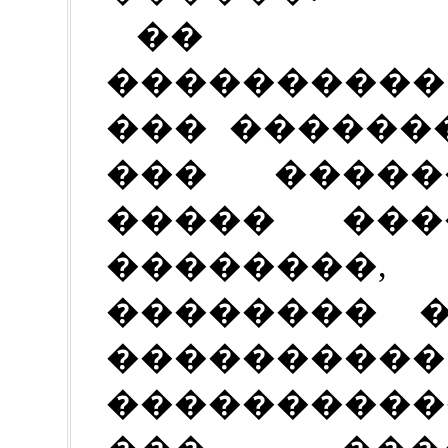
�� ���
����������
��� ������
��� �����
����� ���
�������
�������� �
��������
����������