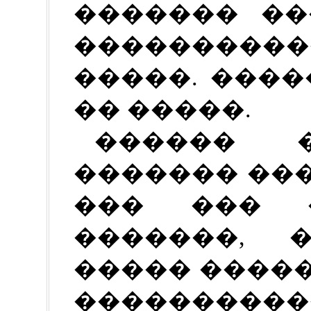
������� ��
��������
�����. ����
�� �����.
������ 
������� ���
��� ��� 
�������, 
����� ����
����������